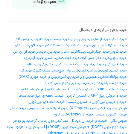
info@xpay.co
خرید و فروش ارزهای دیجیتال
خرید مانترا
خرید اولنچ
خرید یونی سواپ
خرید جاست
خرید دش
خرید پکس گلد
خرید دسنترالند
خرید آوی
خرید سندباکس
خرید سینتتیکس
خرید اتوم
خرید الگو
خرید تزوس
خرید چیلز
خرید زیلیکا
خرید استالر
خرید یرن فایننس
خرید ای ان اس
خرید سویی
خرید هدرا هش گراف
خرید کوتانت
خرید استپن
خرید آربیتروم
خرید فایل کوین
خرید پپه
خرید سودنگ
خرید اکسی اینفینیتی
خرید فلو
خرید انجین کوین
خرید ایپ کوین
خرید وان اینچ
خرید مسک نتورک
خرید نیر
خرید پولکادات
خرید هارمونی وان
خرید زی کش
فروش و خرید مونرو (XMR)
خرید ارز ملانیا
خرید ارز ترامپ
خرید بیبی دوج بدون کارمزد
خرید شیبا اینو SHIB با کمترین کارمزد | قیمت شیبا اینو | فروش شیبا اینو
خرید و فروش ریپل XRP با کمترین کارمزد | قیمت لحظه‌ای ریپل
خرید میجر
خرید و فروش تون کوین با کمترین کارمزد | قیمت لحظه‌ای تون کوین
فروش و خرید ایکس امپایر (X Empire) بدون احراز هویت
خرید ووچر پرفکت مانی
فروش کتیزن و قیمت لحظه ای Catizen
خرید ترون
فروش داگز – قیمت و خرید ارز Dogs – نقد کردن پول ربات داگز
خرید یو ووچر
خرید دوج ‌کوین (DOGE) + فروش دوج ‌کوین (DOGE) | آسان، فوری، با کارمزد نزدیک به صفر
خرید و فروش اتریوم eth | قیمت لحظه ای Ethereum