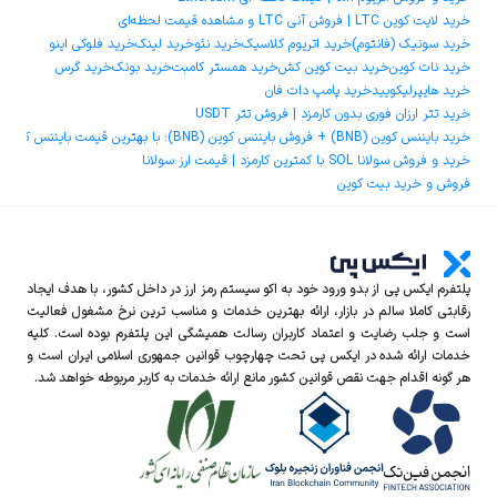
خرید لایت کوین LTC | فروش آنی LTC و مشاهده قیمت لحظه‌ای
خرید سونیک (فانتوم)
خرید اتریوم کلاسیک
خرید نئو
خرید لینک
خرید فلوکی اینو
خرید نات کوین
خرید بیت کوین کش
خرید همستر کامبت
خرید بونک
خرید گرس
خرید هایپرلیکویید
خرید پامپ دات فان
خرید تتر ارزان فوری بدون کارمزد | فروش تتر USDT
خرید بایننس کوین (BNB) + فروش بایننس کوین (BNB)؛ با بهترین قیمت بایننس کوین و کمترین کارمزد
خرید و فروش سولانا SOL با کمترین کارمزد | قیمت ارز سولانا
فروش و خرید بیت کوین
پلتفرم ایکس‌ پی از بدو ورود خود به اکو سیستم رمز ارز در داخل کشور، با هدف ایجاد
رقابتی کاملا سالم در بازار، ارائه بهترین خدمات و مناسب ترین نرخ مشغول فعالیت
است و جلب رضایت و اعتماد کاربران رسالت همیشگی این پلتفرم بوده است. کلیه
خدمات ارائه شده در ایکس‌ پی تحت چهارچوب قوانین جمهوری اسلامی ایران است و
هر گونه اقدام جهت نقص قوانین کشور مانع ارائه خدمات به کاربر مربوطه خواهد شد.