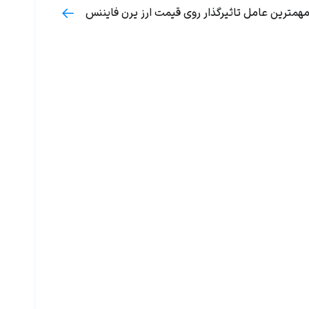
همترین عامل تاثیرگذار روی قیمت ارز یرن فایننس