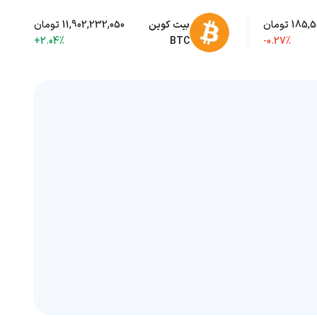
185 تومان
بیت کوین
11,902,232,050 تومان
+2.04%
BTC
-0.27%