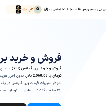
کس پی
سرویس‌ها
مجله تخصصی رمزارز
⚽
کاپ طلا
فروش و خرید یر
فروش و خرید یرن فایننس (YFI)
با مبلغ 
تومان
یا
2,060.05
دلار
، بدون احراز هوی
نمودار تغییرات قیمت
یرن فایننس
در یک 
۲۴ ساعت گذشته، معادل
---
تومان است.