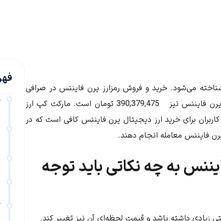
فهر
شناخته می‌شود. خرید و فروش رمزارز یرن فایننس در صرافی
خ
رن فایننس
نیز
390,379,475
تومان است. مارکت کپ ارز
کاربران برای خرید ارز دیجیتال
یرن فایننس
کافی است که در
ب
رن فایننس
معامله انجام دهند.
ب
ن
یننس به چه نکاتی باید توجه
ن
ک
ی زیادی داشته باشد و قیمت لحظه‌ای آن نیز تغییر کند.