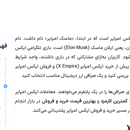
X)، توکن بازی تلگرامی ایکس امپایر است که در ابتدا، «ماسک امپایر» نام داشت. نام
فهر
اولیه، برگرفته از اسم یکی از ثروتمندترین و مشهورترین افراد جهان، یعنی ایلان ماسک (Elon Musk) است. بازی تلگرامی ایکس
شود. کاربران به‌ازای مشارکتی که در بازی داشتند، واجد شرایط
ق
ایردراپ ایکس امپایر شدند و توکن ایکس امپایر دریافت کردند. پیش از خرید ایکس امپایر (X Empire) و فروش ایکس امپایر
خ
ن
 صرافی‌ها را در یک پلتفرم می‌خواهند. معاملات ایکس امپایر
ا
کمترین کارمزد
و
بهترین قیمت خرید و فروش
در بازار انجام
(
مسیر خرید و فروش ایکس امپایر پشتیبانی می‌کنند.
ق