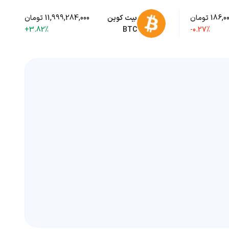
186, تومان
بیت کوین
11,999,284,000 تومان
+3.82%
BTC
-0.27%