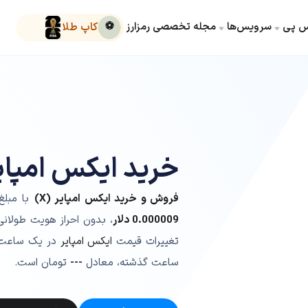
کس پی
سرویس‌ها
مجله تخصصی رمزارز
⚽
کاپ طلا
خرید ایکس امپای
فروش و خرید ایکس امپایر (X)
با مبلغ
0.000009
دلار
، بدون احراز هویت طولانی
تغییرات قیمت
ایکس امپایر
در یک ساعت
ساعت گذشته، معادل
---
تومان است.