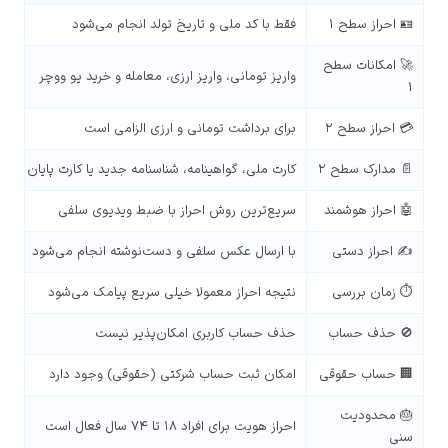
🪪 احراز سطح ۱
فقط با کد ملی و تاریخ تولد انجام می‌شود
🚀 امکانات سطح
واریز تومانی، واریز ارزی، معامله و خرید یو ووچر
۱
💳 احراز سطح ۲
برای برداشت تومانی و ارزی الزامی است
📄 مدارک سطح ۲
کارت ملی، گواهینامه، شناسنامه جدید یا کارت پایان خد
🤖 احراز هوشمند
سریع‌ترین روش احراز با ضبط ویدیوی سلفی
✍️ احراز دستی
با ارسال عکس سلفی و دست‌نوشته انجام می‌شود
⏱ زمان بررسی
نتیجه احراز معمولا خیلی سریع پیامک می‌شود
🚫 حذف حساب
حذف حساب کاربری امکان‌پذیر نیست
🏢 حساب حقوقی
امکان ثبت حساب شرکتی (حقوقی) وجود دارد
🎂 محدودیت
احراز هویت برای افراد ۱۸ تا ۷۴ سال فعال است
سنی