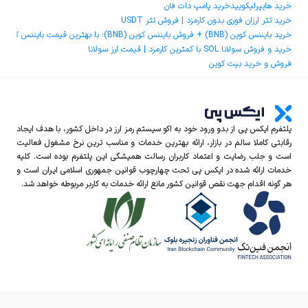
خرید هایپرلیکویید
خرید پامپ دات فان
خرید تتر ارزان فوری بدون کارمزد | فروش تتر USDT
خرید بایننس کوین (BNB) + فروش بایننس کوین (BNB)؛ با بهترین قیمت بایننس کوین و کمترین کارمزد
خرید و فروش سولانا SOL با کمترین کارمزد | قیمت ارز سولانا
فروش و خرید بیت کوین
پلتفرم ایکس‌ پی از بدو ورود خود به اکو سیستم رمز ارز در داخل کشور، با هدف ایجاد
رقابتی کاملا سالم در بازار، ارائه بهترین خدمات و مناسب ترین نرخ مشغول فعالیت
است و جلب رضایت و اعتماد کاربران رسالت همیشگی این پلتفرم بوده است. کلیه
خدمات ارائه شده در ایکس‌ پی تحت چهارچوب قوانین جمهوری اسلامی ایران است و
هر گونه اقدام جهت نقص قوانین کشور مانع ارائه خدمات به کاربر مربوطه خواهد شد.