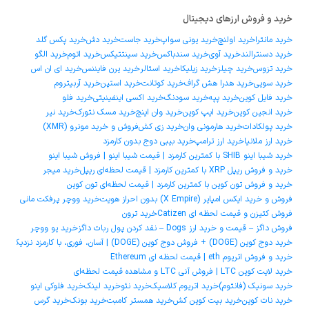
خرید و فروش ارزهای دیجیتال
خرید مانترا
خرید اولنچ
خرید یونی سواپ
خرید جاست
خرید دش
خرید پکس گلد
خرید دسنترالند
خرید آوی
خرید سندباکس
خرید سینتتیکس
خرید اتوم
خرید الگو
خرید تزوس
خرید چیلز
خرید زیلیکا
خرید استالر
خرید یرن فایننس
خرید ای ان اس
خرید سویی
خرید هدرا هش گراف
خرید کوتانت
خرید استپن
خرید آربیتروم
خرید فایل کوین
خرید پپه
خرید سودنگ
خرید اکسی اینفینیتی
خرید فلو
خرید انجین کوین
خرید ایپ کوین
خرید وان اینچ
خرید مسک نتورک
خرید نیر
خرید پولکادات
خرید هارمونی وان
خرید زی کش
فروش و خرید مونرو (XMR)
خرید ارز ملانیا
خرید ارز ترامپ
خرید بیبی دوج بدون کارمزد
خرید شیبا اینو SHIB با کمترین کارمزد | قیمت شیبا اینو | فروش شیبا اینو
خرید و فروش ریپل XRP با کمترین کارمزد | قیمت لحظه‌ای ریپل
خرید میجر
خرید و فروش تون کوین با کمترین کارمزد | قیمت لحظه‌ای تون کوین
فروش و خرید ایکس امپایر (X Empire) بدون احراز هویت
خرید ووچر پرفکت مانی
فروش کتیزن و قیمت لحظه ای Catizen
خرید ترون
فروش داگز – قیمت و خرید ارز Dogs – نقد کردن پول ربات داگز
خرید یو ووچر
خرید دوج ‌کوین (DOGE) + فروش دوج ‌کوین (DOGE) | آسان، فوری، با کارمزد نزدیک به صفر
خرید و فروش اتریوم eth | قیمت لحظه ای Ethereum
خرید لایت کوین LTC | فروش آنی LTC و مشاهده قیمت لحظه‌ای
خرید سونیک (فانتوم)
خرید اتریوم کلاسیک
خرید نئو
خرید لینک
خرید فلوکی اینو
خرید نات کوین
خرید بیت کوین کش
خرید همستر کامبت
خرید بونک
خرید گرس