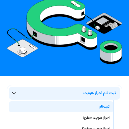
ثبت نام احراز هویت
ثبت‌نام
احراز هویت سطح۱
احراز هویت سطح۲