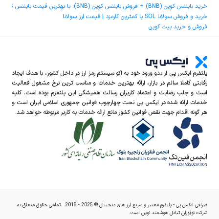
خرید بایننس کوین (BNB) + فروش بایننس کوین (BNB)؛ با بهترین قیمت بایننس کوین و کمترین کارمزد
خرید و فروش سولانا SOL با کمترین کارمزد | قیمت ارز سولانا
فروش و خرید بیت کوین
پلتفرم ایکس‌ پی از بدو ورود خود به اکو سیستم رمز ارز در داخل کشور، با هدف ایجاد
رقابتی کاملا سالم در بازار، ارائه بهترین خدمات و مناسب ترین نرخ مشغول فعالیت
است و جلب رضایت و اعتماد کاربران رسالت همیشگی این پلتفرم بوده است. کلیه
خدمات ارائه شده در ایکس‌ پی تحت چهارچوب قوانین جمهوری اسلامی ایران است و
هر گونه اقدام جهت نقص قوانین کشور مانع ارائه خدمات به کاربر مربوطه خواهد شد.
صرافی ایکس پی - پلتفرم معتبر و سریع ارز های دیجیتال © 2025 - 2018 . تمامی حقوق متعلق به
شرکت نوآوران تبادل هوشمند نوین است.