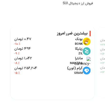
فروش ارز دیجیتال
SUI
بیشترین ضرر امروز
بونک
0.47 تومان
-10 %
BONK
+23
زیلیکا
494 تومان
-9 %
ZIL
+16
مانترا
1,042 تومان
-8 %
MANTRA
+12
گرام (تون)
256,204 تومان
+12
-5 %
GRAM