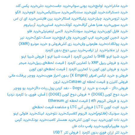
خرید مانترا
خرید اولنچ
خرید یونی سواپ
خرید جاست
خرید دش
خرید پکس گلد
خرید دسنترالند
خرید آوی
خرید سندباکس
خرید سینتتیکس
خرید اتوم
خرید الگو
خرید تزوس
خرید چیلز
خرید زیلیکا
خرید استالر
خرید یرن فایننس
خرید ای ان اس
خرید سویی
خرید هدرا هش گراف
خرید کوتانت
خرید استپن
خرید آربیتروم
خرید فایل کوین
خرید پپه
خرید سودنگ
خرید اکسی اینفینیتی
خرید فلو
خرید انجین کوین
خرید ایپ کوین
خرید وان اینچ
خرید مسک نتورک
خرید نیر
خرید پولکادات
خرید هارمونی وان
خرید زی کش
فروش و خرید مونرو (XMR)
خرید ارز ملانیا
خرید ارز ترامپ
خرید بیبی دوج بدون کارمزد
خرید شیبا اینو SHIB با کمترین کارمزد | قیمت شیبا اینو | فروش شیبا اینو
خرید و فروش ریپل XRP با کمترین کارمزد | قیمت لحظه‌ای ریپل
خرید میجر
خرید و فروش تون کوین با کمترین کارمزد | قیمت لحظه‌ای تون کوین
فروش و خرید ایکس امپایر (X Empire) بدون احراز هویت
خرید ووچر پرفکت مانی
فروش کتیزن و قیمت لحظه ای Catizen
خرید ترون
فروش داگز – قیمت و خرید ارز Dogs – نقد کردن پول ربات داگز
خرید یو ووچر
خرید دوج ‌کوین (DOGE) + فروش دوج ‌کوین (DOGE) | آسان، فوری، با کارمزد نزدیک به صفر
خرید و فروش اتریوم eth | قیمت لحظه ای Ethereum
خرید لایت کوین LTC | فروش آنی LTC و مشاهده قیمت لحظه‌ای
خرید سونیک (فانتوم)
خرید اتریوم کلاسیک
خرید نئو
خرید لینک
خرید فلوکی اینو
خرید نات کوین
خرید بیت کوین کش
خرید همستر کامبت
خرید بونک
خرید گرس
خرید هایپرلیکویید
خرید پامپ دات فان
خرید تتر ارزان فوری بدون کارمزد | فروش تتر USDT