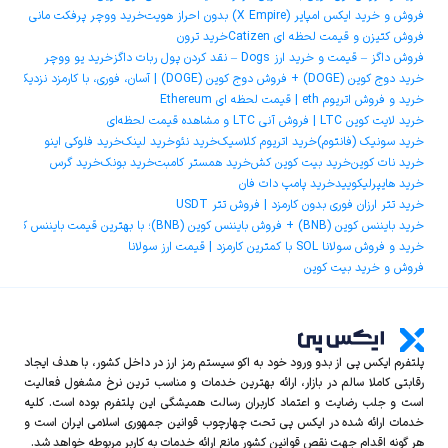
فروش و خرید ایکس امپایر (X Empire) بدون احراز هویت
خرید ووچر پرفکت مانی
فروش کتیزن و قیمت لحظه ای Catizen
خرید ترون
فروش داگز – قیمت و خرید ارز Dogs – نقد کردن پول ربات داگز
خرید یو ووچر
خرید دوج ‌کوین (DOGE) + فروش دوج ‌کوین (DOGE) | آسان، فوری، با کارمزد نزدیک به صفر
خرید و فروش اتریوم eth | قیمت لحظه ای Ethereum
خرید لایت کوین LTC | فروش آنی LTC و مشاهده قیمت لحظه‌ای
خرید سونیک (فانتوم)
خرید اتریوم کلاسیک
خرید نئو
خرید لینک
خرید فلوکی اینو
خرید نات کوین
خرید بیت کوین کش
خرید همستر کامبت
خرید بونک
خرید گرس
خرید هایپرلیکویید
خرید پامپ دات فان
خرید تتر ارزان فوری بدون کارمزد | فروش تتر USDT
خرید بایننس کوین (BNB) + فروش بایننس کوین (BNB)؛ با بهترین قیمت بایننس کوین و کمترین کارمزد
خرید و فروش سولانا SOL با کمترین کارمزد | قیمت ارز سولانا
فروش و خرید بیت کوین
پلتفرم ایکس‌ پی از بدو ورود خود به اکو سیستم رمز ارز در داخل کشور، با هدف ایجاد
رقابتی کاملا سالم در بازار، ارائه بهترین خدمات و مناسب ترین نرخ مشغول فعالیت
است و جلب رضایت و اعتماد کاربران رسالت همیشگی این پلتفرم بوده است. کلیه
خدمات ارائه شده در ایکس‌ پی تحت چهارچوب قوانین جمهوری اسلامی ایران است و
هر گونه اقدام جهت نقص قوانین کشور مانع ارائه خدمات به کاربر مربوطه خواهد شد.