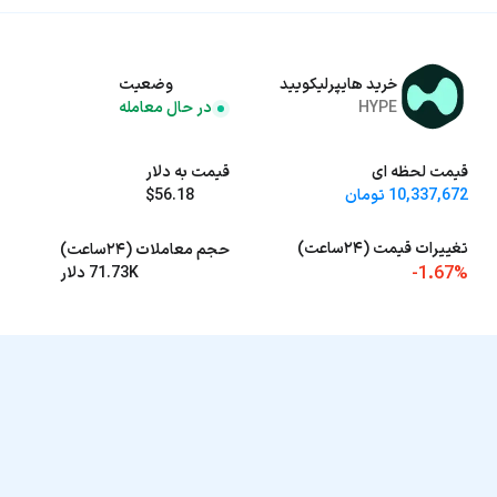
خرید هایپرلیکویید
وضعیت
HYPE
در حال معامله
قیمت لحظه ای
قیمت به دلار
10,337,672 تومان
$56.18
تغییرات قیمت (۲۴ساعت)
حجم معاملات (۲۴ساعت)
-1.67%
71.73K دلار