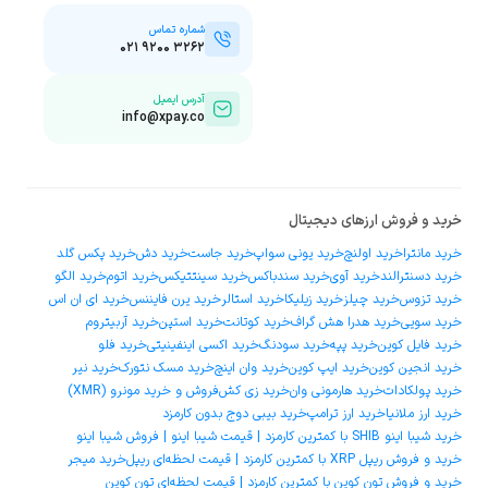
شماره تماس
۰۲۱ ۹۲۰۰ ۳۲۶۲
آدرس ایمیل
info@xpay.co
خرید و فروش ارزهای دیجیتال
خرید مانترا
خرید اولنچ
خرید یونی سواپ
خرید جاست
خرید دش
خرید پکس گلد
خرید دسنترالند
خرید آوی
خرید سندباکس
خرید سینتتیکس
خرید اتوم
خرید الگو
خرید تزوس
خرید چیلز
خرید زیلیکا
خرید استالر
خرید یرن فایننس
خرید ای ان اس
خرید سویی
خرید هدرا هش گراف
خرید کوتانت
خرید استپن
خرید آربیتروم
خرید فایل کوین
خرید پپه
خرید سودنگ
خرید اکسی اینفینیتی
خرید فلو
خرید انجین کوین
خرید ایپ کوین
خرید وان اینچ
خرید مسک نتورک
خرید نیر
خرید پولکادات
خرید هارمونی وان
خرید زی کش
فروش و خرید مونرو (XMR)
خرید ارز ملانیا
خرید ارز ترامپ
خرید بیبی دوج بدون کارمزد
خرید شیبا اینو SHIB با کمترین کارمزد | قیمت شیبا اینو | فروش شیبا اینو
خرید و فروش ریپل XRP با کمترین کارمزد | قیمت لحظه‌ای ریپل
خرید میجر
خرید و فروش تون کوین با کمترین کارمزد | قیمت لحظه‌ای تون کوین