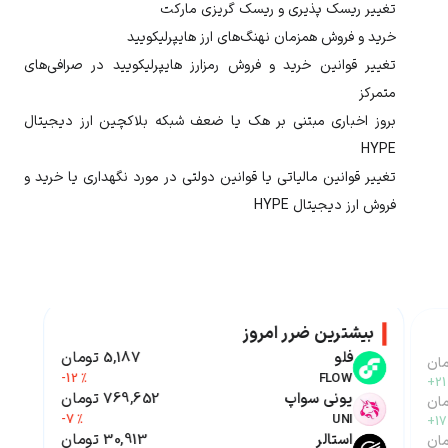
تغییر ریسک پذیری و ریسک گریزی مارکت
خرید و فروش همزمان نهنگ‌های ارز
هایپرلیکویید
تغییر قوانین خرید و فروش رمزارز
هایپرلیکویید
در صرافی‌های
متمرکز
بروز اخباری مبتنی بر هک یا ضعف شبکه بلاکچین ارز دیجیتال
HYPE
تغییر قوانین مالیاتی یا قوانین دولتی در مورد نگهداری یا خرید و
فروش ارز دیجیتال
HYPE
بیشترین ضرر امروز
فلو
5,187 تومان
-12 %
FLOW
+21
یونی سواپ
769,652 تومان
-7 %
UNI
+17
استالر
30,913 تومان