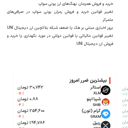
خرید و فروش همزمان نهنگ‌های ارز
یونی سواپ
تغییر قوانین خرید و فروش رمزارز
یونی سواپ
در صرافی‌های
متمرکز
بروز اخباری مبتنی بر هک یا ضعف شبکه بلاکچین ارز دیجیتال
UNI
تغییر قوانین مالیاتی یا قوانین دولتی در مورد نگهداری یا خرید و
فروش ارز دیجیتال
UNI
بیشترین ضرر امروز
استالر
30,742 تومان
-5 %
XLM
+17
شیبا اینو
0.88 تومان
-4 %
SHIB
+16
گرام (تون)
254,600 تومان
-4 %
GRAM
+13
ریپل
194,786 تومان