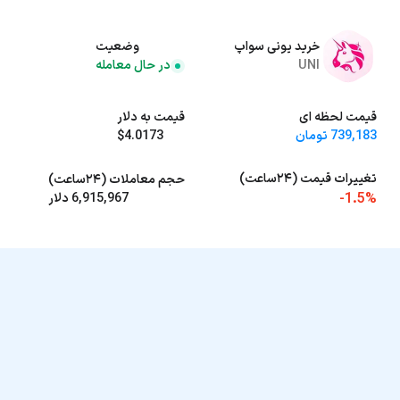
خرید یونی سواپ
وضعیت
UNI
در حال معامله
قیمت لحظه ای
قیمت به دلار
739,183 تومان
$4.0173
تغییرات قیمت (۲۴ساعت)
حجم معاملات (۲۴ساعت)
-1.5%
6,915,967 دلار