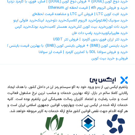
خرید دوج ‌کوین (DOGE) + فروش دوج ‌کوین (DOGE) | آسان، فوری، با کارمزد نزدیک به صفر
خرید و فروش اتریوم eth | قیمت لحظه ای Ethereum
خرید لایت کوین LTC | فروش آنی LTC و مشاهده قیمت لحظه‌ای
خرید سونیک (فانتوم)
خرید اتریوم کلاسیک
خرید نئو
خرید لینک
خرید فلوکی اینو
خرید نات کوین
خرید بیت کوین کش
خرید همستر کامبت
خرید بونک
خرید گرس
خرید هایپرلیکویید
خرید پامپ دات فان
خرید تتر ارزان فوری بدون کارمزد | فروش تتر USDT
خرید بایننس کوین (BNB) + فروش بایننس کوین (BNB)؛ با بهترین قیمت بایننس کوین و کمترین کارمزد
خرید و فروش سولانا SOL با کمترین کارمزد | قیمت ارز سولانا
فروش و خرید بیت کوین
پلتفرم ایکس‌ پی از بدو ورود خود به اکو سیستم رمز ارز در داخل کشور، با هدف ایجاد
رقابتی کاملا سالم در بازار، ارائه بهترین خدمات و مناسب ترین نرخ مشغول فعالیت
است و جلب رضایت و اعتماد کاربران رسالت همیشگی این پلتفرم بوده است. کلیه
خدمات ارائه شده در ایکس‌ پی تحت چهارچوب قوانین جمهوری اسلامی ایران است و
هر گونه اقدام جهت نقص قوانین کشور مانع ارائه خدمات به کاربر مربوطه خواهد شد.