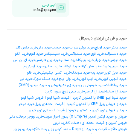
آدرس ایمیل
info@xpay.co
خرید و فروش ارزهای دیجیتال
خرید مانترا
خرید اولنچ
خرید یونی سواپ
خرید جاست
خرید دش
خرید پکس گلد
خرید دسنترالند
خرید آوی
خرید سندباکس
خرید سینتتیکس
خرید اتوم
خرید الگو
خرید تزوس
خرید چیلز
خرید زیلیکا
خرید استالر
خرید یرن فایننس
خرید ای ان اس
خرید سویی
خرید هدرا هش گراف
خرید کوتانت
خرید استپن
خرید آربیتروم
خرید فایل کوین
خرید پپه
خرید سودنگ
خرید اکسی اینفینیتی
خرید فلو
خرید انجین کوین
خرید ایپ کوین
خرید وان اینچ
خرید مسک نتورک
خرید نیر
خرید پولکادات
خرید هارمونی وان
خرید زی کش
فروش و خرید مونرو (XMR)
خرید ارز ملانیا
خرید ارز ترامپ
خرید بیبی دوج بدون کارمزد
خرید شیبا اینو SHIB با کمترین کارمزد | قیمت شیبا اینو | فروش شیبا اینو
خرید و فروش ریپل XRP با کمترین کارمزد | قیمت لحظه‌ای ریپل
خرید میجر
خرید و فروش تون کوین با کمترین کارمزد | قیمت لحظه‌ای تون کوین
فروش و خرید ایکس امپایر (X Empire) بدون احراز هویت
خرید ووچر پرفکت مانی
فروش کتیزن و قیمت لحظه ای Catizen
خرید ترون
فروش داگز – قیمت و خرید ارز Dogs – نقد کردن پول ربات داگز
خرید یو ووچر