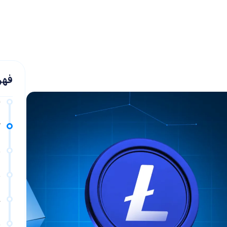
فهر
ل
ک
ن
ن
ع
م