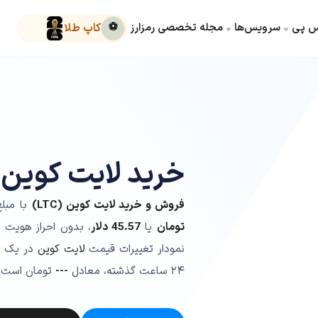
کس پی
سرویس‌ها
مجله تخصصی رمزارز
⚽
کاپ طلا
خرید لایت کوین 
فروش و خرید لایت کوین (LTC)
با مبلغ
تومان
یا
45.57
دلار
، بدون احراز هویت 
نمودار تغییرات قیمت
لایت کوین
در یک 
۲۴ ساعت گذشته، معادل
---
تومان است.