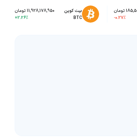
185 تومان
بیت کوین
11,928,178,950 تومان
+2.26%
BTC
-0.27%