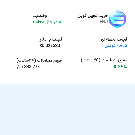
خرید انجین کوین
وضعیت
ENJ
در حال معامله
قیمت لحظه ای
قیمت به دلار
4,623 تومان
$0.025330
تغییرات قیمت (۲۴ساعت)
حجم معاملات (۲۴ساعت)
+0.36%
338.77K دلار