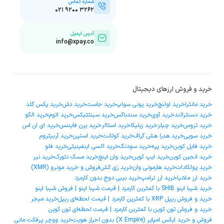
شماره تماس
۰۲۱ ۹۲۰۰ ۳۲۶۲
آدرس ایمیل
info@xpay.co
خرید و فروش ارزهای دیجیتال
خرید مانترا
خرید اولنچ
خرید یونی سواپ
خرید جاست
خرید دش
خرید پکس گلد
خرید دسنترالند
خرید آوی
خرید سندباکس
خرید سینتتیکس
خرید اتوم
خرید الگو
خرید تزوس
خرید چیلز
خرید زیلیکا
خرید استالر
خرید یرن فایننس
خرید ای ان اس
خرید سویی
خرید هدرا هش گراف
خرید کوتانت
خرید استپن
خرید آربیتروم
خرید فایل کوین
خرید پپه
خرید سودنگ
خرید اکسی اینفینیتی
خرید فلو
خرید انجین کوین
خرید ایپ کوین
خرید وان اینچ
خرید مسک نتورک
خرید نیر
خرید پولکادات
خرید هارمونی وان
خرید زی کش
فروش و خرید مونرو (XMR)
خرید ارز ملانیا
خرید ارز ترامپ
خرید بیبی دوج بدون کارمزد
خرید شیبا اینو SHIB با کمترین کارمزد | قیمت شیبا اینو | فروش شیبا اینو
خرید و فروش ریپل XRP با کمترین کارمزد | قیمت لحظه‌ای ریپل
خرید میجر
خرید و فروش تون کوین با کمترین کارمزد | قیمت لحظه‌ای تون کوین
فروش و خرید ایکس امپایر (X Empire) بدون احراز هویت
خرید ووچر پرفکت مانی