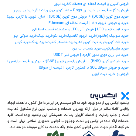
فروش کتیزن و قیمت لحظه ای Catizen
خرید ترون
فروش داگز – قیمت و خرید ارز Dogs – نقد کردن پول ربات داگز
خرید یو ووچر
خرید دوج ‌کوین (DOGE) + فروش دوج ‌کوین (DOGE) | آسان، فوری، با کارمزد نزدیک به صفر
خرید و فروش اتریوم eth | قیمت لحظه ای Ethereum
خرید لایت کوین LTC | فروش آنی LTC و مشاهده قیمت لحظه‌ای
خرید سونیک (فانتوم)
خرید اتریوم کلاسیک
خرید نئو
خرید لینک
خرید فلوکی اینو
خرید نات کوین
خرید بیت کوین کش
خرید همستر کامبت
خرید بونک
خرید گرس
خرید هایپرلیکویید
خرید پامپ دات فان
خرید تتر ارزان فوری بدون کارمزد | فروش تتر USDT
خرید بایننس کوین (BNB) + فروش بایننس کوین (BNB)؛ با بهترین قیمت بایننس کوین و کمترین کارمزد
خرید و فروش سولانا SOL با کمترین کارمزد | قیمت ارز سولانا
فروش و خرید بیت کوین
پلتفرم ایکس‌ پی از بدو ورود خود به اکو سیستم رمز ارز در داخل کشور، با هدف ایجاد
رقابتی کاملا سالم در بازار، ارائه بهترین خدمات و مناسب ترین نرخ مشغول فعالیت
است و جلب رضایت و اعتماد کاربران رسالت همیشگی این پلتفرم بوده است. کلیه
خدمات ارائه شده در ایکس‌ پی تحت چهارچوب قوانین جمهوری اسلامی ایران است و
هر گونه اقدام جهت نقص قوانین کشور مانع ارائه خدمات به کاربر مربوطه خواهد شد.