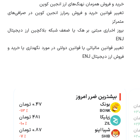
خرید و فروش همزمان نهنگ‌های ارز
انجین کوین
تغییر قوانین خرید و فروش رمزارز
انجین کوین
در صرافی‌های
متمرکز
بروز اخباری مبتنی بر هک یا ضعف شبکه بلاکچین ارز دیجیتال
ENJ
تغییر قوانین مالیاتی یا قوانین دولتی در مورد نگهداری یا خرید و
فروش ارز دیجیتال
ENJ
بیشترین ضرر امروز
بونک
0.47 تومان
-13 %
BONK
+30
زیلیکا
481 تومان
-10 %
ZIL
+26
شیبا اینو
0.87 تومان
-7 %
SHIB
+20