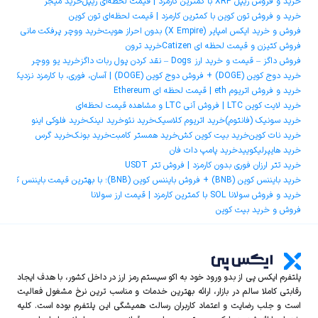
خرید و فروش ریپل XRP با کمترین کارمزد | قیمت لحظه‌ای ریپل
خرید میجر
خرید و فروش تون کوین با کمترین کارمزد | قیمت لحظه‌ای تون کوین
فروش و خرید ایکس امپایر (X Empire) بدون احراز هویت
خرید ووچر پرفکت مانی
فروش کتیزن و قیمت لحظه ای Catizen
خرید ترون
فروش داگز – قیمت و خرید ارز Dogs – نقد کردن پول ربات داگز
خرید یو ووچر
خرید دوج ‌کوین (DOGE) + فروش دوج ‌کوین (DOGE) | آسان، فوری، با کارمزد نزدیک به صفر
خرید و فروش اتریوم eth | قیمت لحظه ای Ethereum
خرید لایت کوین LTC | فروش آنی LTC و مشاهده قیمت لحظه‌ای
خرید سونیک (فانتوم)
خرید اتریوم کلاسیک
خرید نئو
خرید لینک
خرید فلوکی اینو
خرید نات کوین
خرید بیت کوین کش
خرید همستر کامبت
خرید بونک
خرید گرس
خرید هایپرلیکویید
خرید پامپ دات فان
خرید تتر ارزان فوری بدون کارمزد | فروش تتر USDT
خرید بایننس کوین (BNB) + فروش بایننس کوین (BNB)؛ با بهترین قیمت بایننس کوین و کمترین کارمزد
خرید و فروش سولانا SOL با کمترین کارمزد | قیمت ارز سولانا
فروش و خرید بیت کوین
پلتفرم ایکس‌ پی از بدو ورود خود به اکو سیستم رمز ارز در داخل کشور، با هدف ایجاد
رقابتی کاملا سالم در بازار، ارائه بهترین خدمات و مناسب ترین نرخ مشغول فعالیت
است و جلب رضایت و اعتماد کاربران رسالت همیشگی این پلتفرم بوده است. کلیه