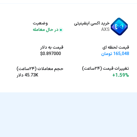
خرید اکسی اینفینیتی
وضعیت
AXS
در حال معامله
قیمت لحظه ای
قیمت به دلار
165,048 تومان
$0.897000
تغییرات قیمت (۲۴ساعت)
حجم معاملات (۲۴ساعت)
+1.59%
45.73K دلار