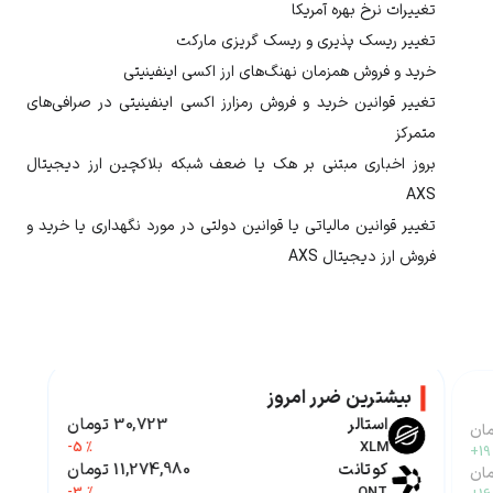
تغییرات نرخ بهره آمریکا
تغییر ریسک پذیری و ریسک گریزی مارکت
خرید و فروش همزمان نهنگ‌های ارز
اکسی اینفینیتی
تغییر قوانین خرید و فروش رمزارز
اکسی اینفینیتی
در صرافی‌های
متمرکز
بروز اخباری مبتنی بر هک یا ضعف شبکه بلاکچین ارز دیجیتال
AXS
تغییر قوانین مالیاتی یا قوانین دولتی در مورد نگهداری یا خرید و
فروش ارز دیجیتال
AXS
بیشترین ضرر امروز
استالر
30,723 تومان
-5 %
XLM
+19
کوتانت
11,274,980 تومان
-3 %
QNT