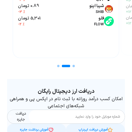
+16
شیبا اینو
0.89 تومان
-3 %
SHIB
+12
فلو
5,301 تومان
+12
-2 %
FLOW
دریافت ارز دیجیتال رایگان
امکان کسب درآمد روزانه با ثبت نام در ایکس پی و همراهی
شبکه‌های اجتماعی
دریافت
شماره موبایل
جایزه
آموزش دریافت ایردراپ
آموزش برداشت جایزه