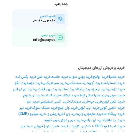
ارتباط باشید.
شماره تماس
۰۲۱ ۹۲۰۰ ۳۲۶۲
آدرس ایمیل
info@xpay.co
خرید و فروش ارزهای دیجیتال
خرید مانترا
خرید اولنچ
خرید یونی سواپ
خرید جاست
خرید دش
خرید پکس گلد
خرید دسنترالند
خرید آوی
خرید سندباکس
خرید سینتتیکس
خرید اتوم
خرید الگو
خرید تزوس
خرید چیلز
خرید زیلیکا
خرید استالر
خرید یرن فایننس
خرید ای ان اس
خرید سویی
خرید هدرا هش گراف
خرید کوتانت
خرید استپن
خرید آربیتروم
خرید فایل کوین
خرید پپه
خرید سودنگ
خرید اکسی اینفینیتی
خرید فلو
خرید انجین کوین
خرید ایپ کوین
خرید وان اینچ
خرید مسک نتورک
خرید نیر
خرید پولکادات
خرید هارمونی وان
خرید زی کش
فروش و خرید مونرو (XMR)
خرید ارز ملانیا
خرید ارز ترامپ
خرید بیبی دوج بدون کارمزد
خرید شیبا اینو SHIB با کمترین کارمزد | قیمت شیبا اینو | فروش شیبا اینو