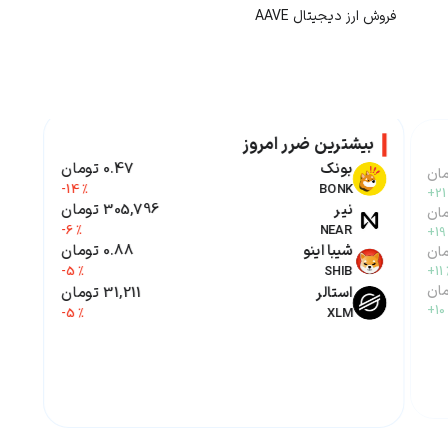
فروش ارز دیجیتال
AAVE
بیشترین ضرر امروز
بونک
0.47 تومان
-14 %
BONK
+21
نیر
305,796 تومان
-6 %
NEAR
+19
شیبا اینو
0.88 تومان
-5 %
SHIB
+11 
استالر
31,211 تومان
+10
-5 %
XLM