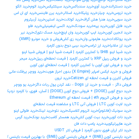
خرید مانترا
خرید اولنچ
خرید یونی سواپ
خرید جاست
خرید دش
خرید پکس گلد
خرید دسنترالند
خرید آوی
خرید سندباکس
خرید سینتتیکس
خرید اتوم
خرید الگو
خرید تزوس
خرید چیلز
خرید زیلیکا
خرید استالر
خرید یرن فایننس
خرید ای ان اس
خرید سویی
خرید هدرا هش گراف
خرید کوتانت
خرید استپن
خرید آربیتروم
خرید فایل کوین
خرید پپه
خرید سودنگ
خرید اکسی اینفینیتی
خرید فلو
خرید انجین کوین
خرید ایپ کوین
خرید وان اینچ
خرید مسک نتورک
خرید نیر
خرید پولکادات
خرید هارمونی وان
خرید زی کش
فروش و خرید مونرو (XMR)
خرید ارز ملانیا
خرید ارز ترامپ
خرید بیبی دوج بدون کارمزد
خرید شیبا اینو SHIB با کمترین کارمزد | قیمت شیبا اینو | فروش شیبا اینو
خرید و فروش ریپل XRP با کمترین کارمزد | قیمت لحظه‌ای ریپل
خرید میجر
خرید و فروش تون کوین با کمترین کارمزد | قیمت لحظه‌ای تون کوین
فروش و خرید ایکس امپایر (X Empire) بدون احراز هویت
خرید ووچر پرفکت مانی
فروش کتیزن و قیمت لحظه ای Catizen
خرید ترون
فروش داگز – قیمت و خرید ارز Dogs – نقد کردن پول ربات داگز
خرید یو ووچر
خرید دوج ‌کوین (DOGE) + فروش دوج ‌کوین (DOGE) | آسان، فوری، با کارمزد نزدیک به صفر
خرید و فروش اتریوم eth | قیمت لحظه ای Ethereum
خرید لایت کوین LTC | فروش آنی LTC و مشاهده قیمت لحظه‌ای
خرید سونیک (فانتوم)
خرید اتریوم کلاسیک
خرید نئو
خرید لینک
خرید فلوکی اینو
خرید نات کوین
خرید بیت کوین کش
خرید همستر کامبت
خرید بونک
خرید گرس
خرید هایپرلیکویید
خرید پامپ دات فان
خرید تتر ارزان فوری بدون کارمزد | فروش تتر USDT
خرید بایننس کوین (BNB) + فروش بایننس کوین (BNB)؛ با بهترین قیمت بایننس کوین و کمترین کارمزد