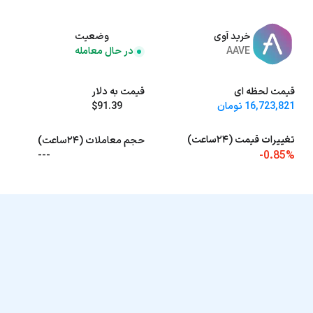
خرید آوی
وضعیت
AAVE
در حال معامله
قیمت لحظه ای
قیمت به دلار
16,723,821 تومان
$91.39
تغییرات قیمت (۲۴ساعت)
حجم معاملات (۲۴ساعت)
-0.85%
---