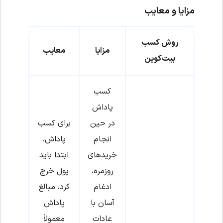
مزایا و معایب
روش کسب
مزایا
معایب
بیت‌کوین
کسب
پاداش
در حین
برای کسب
انجام
پاداش،
خریدهای
ابتدا باید
روزمره،
پول خرج
ادغام
کرد، مبالغ
آسان با
پاداش
عادات
معمولاً