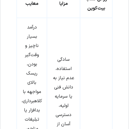
مزایا
معایب
بیت‌کوین
درآمد
بسیار
ناچیز و
وقت‌گیر
سادگی
بودن،
استفاده،
ریسک
عدم نیاز به
بالای
دانش فنی
مواجهه با
یا سرمایه
کلاهبرداری،
اولیه،
بدافزار یا
دسترسی
تبلیغات
آسان از
مزاحم،