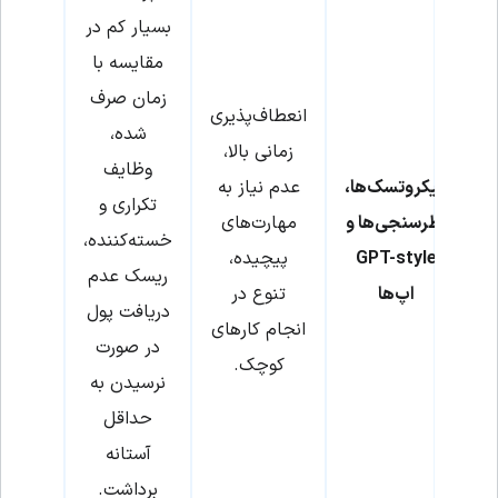
بسیار کم در
مقایسه با
زمان صرف
انعطاف‌پذیری
شده،
زمانی بالا،
وظایف
میکروتسک‌ها،
عدم نیاز به
تکراری و
نظرسنجی‌ها و
مهارت‌های
خسته‌کننده،
GPT-style
پیچیده،
ریسک عدم
اپ‌ها
تنوع در
دریافت پول
انجام کارهای
در صورت
کوچک.
نرسیدن به
حداقل
آستانه
برداشت.