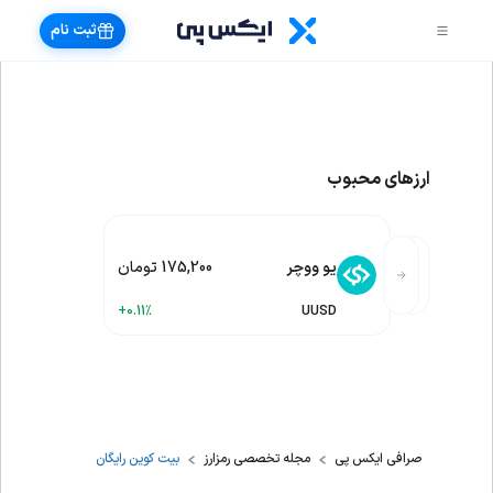
ثبت نام
ارزهای محبوب
یو ووچر
175,200 تومان
+0.11%
UUSD
صرافی ایکس پی
مجله تخصصی رمزارز
بیت کوین رایگان