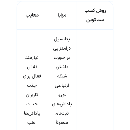
روش کسب
مزایا
معایب
بیت‌کوین
پتانسیل
درآمدزایی
در صورت
نیازمند
داشتن
تلاش
شبکه
فعال برای
ارتباطی
جذب
قوی،
کاربران
پاداش‌های
جدید،
ثبت‌نام
پاداش‌ها
معمولاً
اغلب