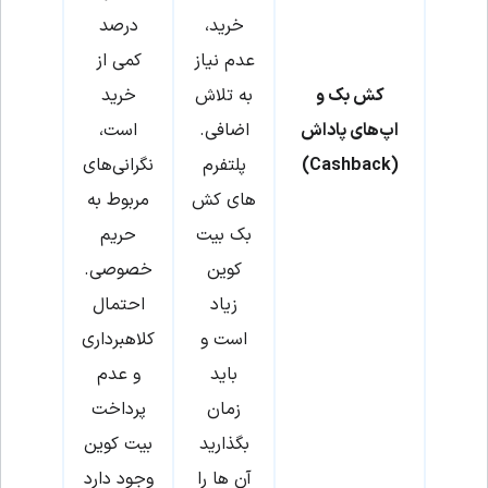
خرید،
درصد
عدم نیاز
کمی از
کش بک و
به تلاش
خرید
اپ‌های پاداش
اضافی.
است،
(Cashback)
پلتفرم
نگرانی‌های
های کش
مربوط به
بک بیت
حریم
کوین
خصوصی.
زیاد
احتمال
است و
کلاهبرداری
باید
و عدم
زمان
پرداخت
بگذارید
بیت کوین
آن ها را
وجود دارد