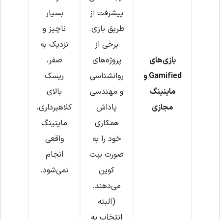
پیشرفت از
بسیار
طریق بازی.
ناچیز و
برخی از
نزدیک به
بازی‌های
پروژه‌های
صفر،
Gamified و
روانشناسی
ریسک
ماینینگ
و مهندسی
بالای
مجازی
پاداش
کلاهبرداری،
همکاری
ماینینگ
خود را به
واقعی
صورت بیت
انجام
کوین
نمی‌شود.
می‌دهند.
(البته
انتخاب به