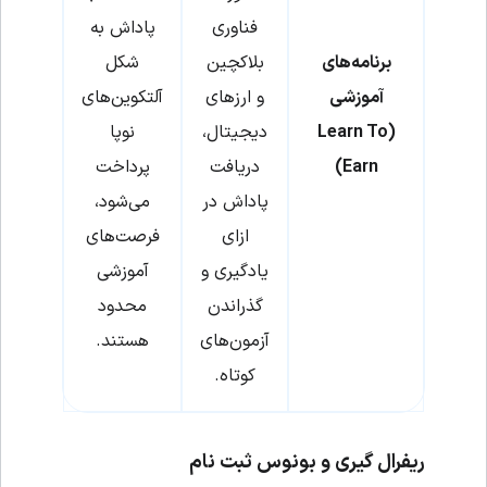
فناوری
پاداش به
برنامه‌های
بلاکچین
شکل
آموزشی
و ارزهای
آلتکوین‌های
(Learn To
دیجیتال،
نوپا
Earn)
دریافت
پرداخت
پاداش در
می‌شود،
ازای
فرصت‌های
یادگیری و
آموزشی
گذراندن
محدود
آزمون‌های
هستند.
کوتاه.
ریفرال گیری و بونوس ثبت نام