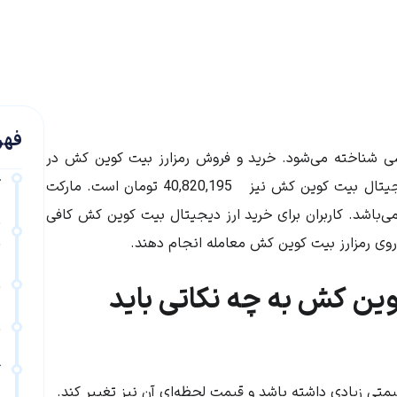
فهر
نسی شناخته می‌شود. خرید و فروش رمزارز بیت کوین کش در
خ
جیتال
بیت کوین کش
نیز
40,820,195
تومان است. مارکت
ی‌باشد. کاربران برای خرید ارز دیجیتال
بیت کوین کش
کافی
ب
وی رمزارز
بیت کوین کش
معامله انجام دهند.
ب
ن
وین کش به چه نکاتی باید
ن
ک
متی زیادی داشته باشد و قیمت لحظه‌ای آن نیز تغییر کند.