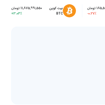
185 تومان
بیت کوین
11,875,991,550 تومان
+3.03%
BTC
-0.27%