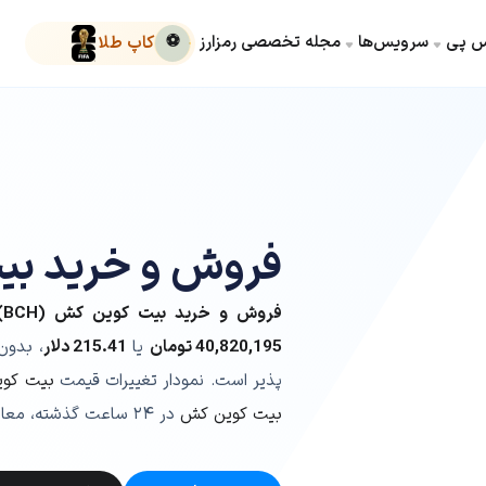
کس پی
سرویس‌ها
مجله تخصصی رمزارز
⚽
کاپ طلا
فروش و خرید ب
فروش و خرید بیت کوین کش (BCH)
40,820,195
تومان
یا
215.41
دلار
، بدون
پذیر است. نمودار تغییرات قیمت
بیت کو
بیت کوین کش
در ۲۴ ساعت گذشته، معادل