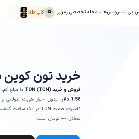
کس پی
سرویس‌ها
مجله تخصصی رمزارز
⚽
کاپ طلا
خرید تون کوین ب
فروش و خرید TON (TON)
با مبلغ کم، 
1.58
دلار
، بدون احراز هویت طولانی و 
تغییرات قیمت
TON
در یک ساعت گذشت
معادل
---
تومان است.