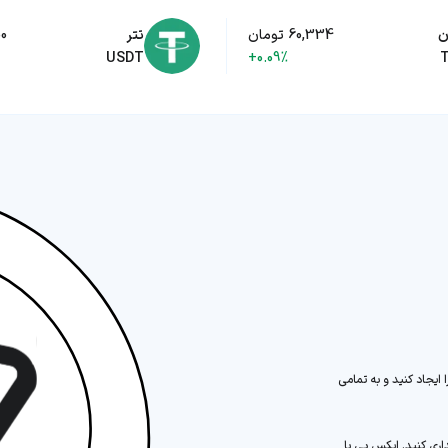
ن
60,334 تومان
تتر
000
USDT
+0.09%
 ایجاد کنید و به تمامی
می‌توانید به سادگی تون (TON) را خریداری کنید. ایکس پی با