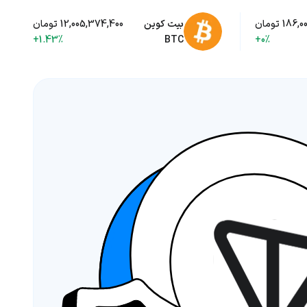
186, تومان
بیت کوین
12,005,374,400 تومان
+1.43%
BTC
+0%