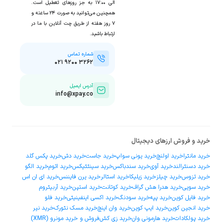
الی ۱۷:۰۰ به جز روزهای تعطیل است.
همچنین می‌توانید به صورت ۲۴ ساعته و
۷ روز هفته از طریق چت آنلاین با ما در
ارتباط باشید.
شماره تماس
۰۲۱ ۹۲۰۰ ۳۲۶۲
آدرس ایمیل
info@xpay.co
خرید و فروش ارزهای دیجیتال
خرید مانترا
خرید اولنچ
خرید یونی سواپ
خرید جاست
خرید دش
خرید پکس گلد
خرید دسنترالند
خرید آوی
خرید سندباکس
خرید سینتتیکس
خرید اتوم
خرید الگو
خرید تزوس
خرید چیلز
خرید زیلیکا
خرید استالر
خرید یرن فایننس
خرید ای ان اس
خرید سویی
خرید هدرا هش گراف
خرید کوتانت
خرید استپن
خرید آربیتروم
خرید فایل کوین
خرید پپه
خرید سودنگ
خرید اکسی اینفینیتی
خرید فلو
خرید انجین کوین
خرید ایپ کوین
خرید وان اینچ
خرید مسک نتورک
خرید نیر
خرید پولکادات
خرید هارمونی وان
خرید زی کش
فروش و خرید مونرو (XMR)