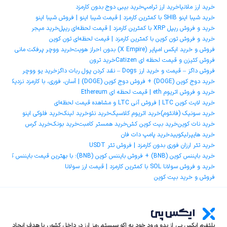
خرید ارز ملانیا
خرید ارز ترامپ
خرید بیبی دوج بدون کارمزد
خرید شیبا اینو SHIB با کمترین کارمزد | قیمت شیبا اینو | فروش شیبا اینو
خرید و فروش ریپل XRP با کمترین کارمزد | قیمت لحظه‌ای ریپل
خرید میجر
خرید و فروش تون کوین با کمترین کارمزد | قیمت لحظه‌ای تون کوین
فروش و خرید ایکس امپایر (X Empire) بدون احراز هویت
خرید ووچر پرفکت مانی
فروش کتیزن و قیمت لحظه ای Catizen
خرید ترون
فروش داگز – قیمت و خرید ارز Dogs – نقد کردن پول ربات داگز
خرید یو ووچر
خرید دوج ‌کوین (DOGE) + فروش دوج ‌کوین (DOGE) | آسان، فوری، با کارمزد نزدیک به صفر
خرید و فروش اتریوم eth | قیمت لحظه ای Ethereum
خرید لایت کوین LTC | فروش آنی LTC و مشاهده قیمت لحظه‌ای
خرید سونیک (فانتوم)
خرید اتریوم کلاسیک
خرید نئو
خرید لینک
خرید فلوکی اینو
خرید نات کوین
خرید بیت کوین کش
خرید همستر کامبت
خرید بونک
خرید گرس
خرید هایپرلیکویید
خرید پامپ دات فان
خرید تتر ارزان فوری بدون کارمزد | فروش تتر USDT
خرید بایننس کوین (BNB) + فروش بایننس کوین (BNB)؛ با بهترین قیمت بایننس کوین و کمترین کارمزد
خرید و فروش سولانا SOL با کمترین کارمزد | قیمت ارز سولانا
فروش و خرید بیت کوین
پلتفرم ایکس‌ پی از بدو ورود خود به اکو سیستم رمز ارز در داخل کشور، با هدف ایجاد