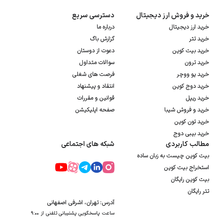
است. در برخی موارد خاص تتر از دلار اندکی ارزانتر است که این موضوع نیز در ماشین
خرید و فروش ارز دیجیتال
دسترسی سریع
حساب ارز دیجیتال ایکس پی مدنظر قرار داده می‌شود. به یاد داشته باشید که هر
خرید ارز دیجیتال
درباره ما
استیبل کوینی داخل بازار ارز دیجیتال یک اختلاف قیمت بسیار جزئی با دلار بازار آزاد
خرید تتر
گزارش باگ
خرید بیت کوین
دارد که نوسان آن نیز بسیار محدود است.
دعوت از دوستان
خرید ترون
سوالات متداول
خرید یو ووچر
فرصت های شغلی
خرید دوج کوین
انتقاد و پیشنهاد
خرید ریپل
قوانین و مقررات
خرید و فروش شیبا
صفحه اپلیکیشن
خرید تون کوین
خرید بیبی دوج
مطالب کاربردی
شبکه های اجتماعی
بیت کوین چیست به زبان ساده
استخراج بیت کوین
بیت کوین رایگان
تتر رایگان
آدرس: تهران، اشرفی اصفهانی
ساعت پاسخگویی پشتیبانی تلفنی از ۹:۰۰