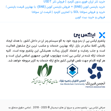
خرید تتر ارزان فوری بدون کارمزد | فروش تتر USDT
خرید بایننس کوین (BNB) + فروش بایننس کوین (BNB)؛ با بهترین قیمت بایننس کوین و کمترین کارمزد
خرید و فروش سولانا SOL با کمترین کارمزد | قیمت ارز سولانا
فروش و خرید بیت کوین
پلتفرم ایکس‌ پی از بدو ورود خود به اکو سیستم رمز ارز در داخل کشور، با هدف ایجاد
رقابتی کاملا سالم در بازار، ارائه بهترین خدمات و مناسب ترین نرخ مشغول فعالیت
است و جلب رضایت و اعتماد کاربران رسالت همیشگی این پلتفرم بوده است. کلیه
خدمات ارائه شده در ایکس‌ پی تحت چهارچوب قوانین جمهوری اسلامی ایران است و
هر گونه اقدام جهت نقص قوانین کشور مانع ارائه خدمات به کاربر مربوطه خواهد شد.
صرافی ایکس پی - پلتفرم معتبر و سریع ارز های دیجیتال © 2025 - 2018 . تمامی حقوق متعلق به