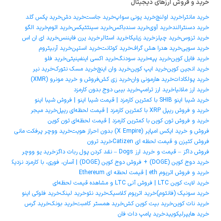
خرید و فروش ارزهای دیجیتال
خرید مانترا
خرید اولنچ
خرید یونی سواپ
خرید جاست
خرید دش
خرید پکس گلد
خرید دسنترالند
خرید آوی
خرید سندباکس
خرید سینتتیکس
خرید اتوم
خرید الگو
خرید تزوس
خرید چیلز
خرید زیلیکا
خرید استالر
خرید یرن فایننس
خرید ای ان اس
خرید سویی
خرید هدرا هش گراف
خرید کوتانت
خرید استپن
خرید آربیتروم
خرید فایل کوین
خرید پپه
خرید سودنگ
خرید اکسی اینفینیتی
خرید فلو
خرید انجین کوین
خرید ایپ کوین
خرید وان اینچ
خرید مسک نتورک
خرید نیر
خرید پولکادات
خرید هارمونی وان
خرید زی کش
فروش و خرید مونرو (XMR)
خرید ارز ملانیا
خرید ارز ترامپ
خرید بیبی دوج بدون کارمزد
خرید شیبا اینو SHIB با کمترین کارمزد | قیمت شیبا اینو | فروش شیبا اینو
خرید و فروش ریپل XRP با کمترین کارمزد | قیمت لحظه‌ای ریپل
خرید میجر
خرید و فروش تون کوین با کمترین کارمزد | قیمت لحظه‌ای تون کوین
فروش و خرید ایکس امپایر (X Empire) بدون احراز هویت
خرید ووچر پرفکت مانی
فروش کتیزن و قیمت لحظه ای Catizen
خرید ترون
فروش داگز – قیمت و خرید ارز Dogs – نقد کردن پول ربات داگز
خرید یو ووچر
خرید دوج ‌کوین (DOGE) + فروش دوج ‌کوین (DOGE) | آسان، فوری، با کارمزد نزدیک به صفر
خرید و فروش اتریوم eth | قیمت لحظه ای Ethereum
خرید لایت کوین LTC | فروش آنی LTC و مشاهده قیمت لحظه‌ای
خرید سونیک (فانتوم)
خرید اتریوم کلاسیک
خرید نئو
خرید لینک
خرید فلوکی اینو
خرید نات کوین
خرید بیت کوین کش
خرید همستر کامبت
خرید بونک
خرید گرس
خرید هایپرلیکویید
خرید پامپ دات فان