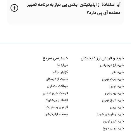
آیا استفاده از اپلیکیشن ایکس پی نیاز به برنامه تغییر
یکی از مهمترین دلایل استفاده از
اپلیکیشن صرافی ارز دیجیتال،
دسترسی سریع به
دهنده آی پی دارد؟
دیگر کیف پول‌های شخصی کاربران است. افرادی که مدیریت سرمایه و مدیریت ریسک
به صورت حرفه‌ای انجام میدهند دارایی خود را در چندین کیف پول نگهداری می‌کنند.
حال برای مدیریت و دسترسی سریع به چندین کیف پول ارز دیجیتال، برنامه صرافی
نقش کلیدی خواهد داشت.
خرید و فروش ارز دیجیتال
دسترسی سریع
خرید ارز دیجیتال
درباره ما
خرید تتر
گزارش باگ
خرید بیت کوین
دعوت از دوستان
خرید ترون
سوالات متداول
خرید یو ووچر
فرصت های شغلی
خرید دوج کوین
انتقاد و پیشنهاد
خرید ریپل
قوانین و مقررات
خرید و فروش شیبا
صفحه اپلیکیشن
خرید تون کوین
خرید بیبی دوج