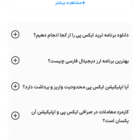
مشاهده بیشتر
امنیت بیشتر دارایی و نقل و انتقالات شما
یکی از مهمترین دلایل استفاده افراد از صرافی ارز امنیت بالای تراکنش‌ و دارایی آن ها
است. در اپلیکیشن صرافی ارز دیجیتال ایکس به داشبورد شخصی حساب خود
دانلود برنامه ترید ایکس پی را از کجا انجام دهیم؟
دسترسی دارید و به سادگی می‌توانید مبادلات خود را در کسری از ثانیه انجام دهید. از
طرف مقابل انجام مبادلات مهم با گوشی موبایل و استفاده از مرورگر می‌تواند خطرناک
باشد و افراد را با چالش مواجه کند. به همین دلیل است که
نصب برنامه ارز دیجیتال
بهترین برنامه ارز دیجیتال فارسی چیست؟
برای تریدرها امری اجباری است.
ساده سازی فرایند احراز هویت
آیا اپلیکیشن ایکس پی محدودیت واریز و برداشت دارد؟
برخی از صرافی‌های ارز دیجیتال برای احراز هویت فوری و سریع، نصب اپلیکیشن
صرافی را اجباری می‌کنند. چرا که استفاده دوربین گوشی موبایل در تایید سریع هویت
آن ها به واسطه هوش مصنوعی تاثیر گذار است و حتی در ثبت آدرس کیف پول، هنگام
کارمزد معاملات در صرافی ایکس پی و اپلیکیشن آن
نقل و انتقال ارز دیجیتال نیز کاربرد داشته باشد.
یکسان است؟
ثبت و دسترسی سریع به کیف پول ارز دیجیتال