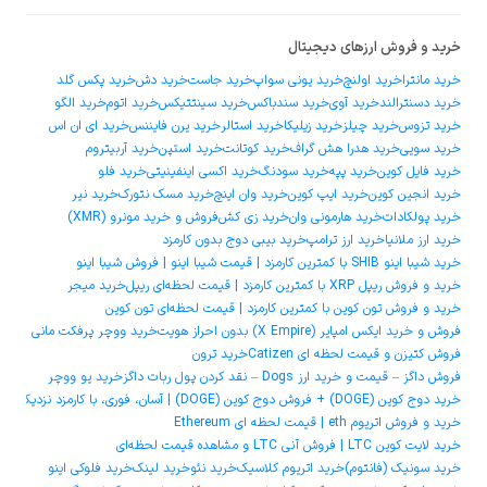
خرید و فروش ارزهای دیجیتال
خرید مانترا
خرید اولنچ
خرید یونی سواپ
خرید جاست
خرید دش
خرید پکس گلد
خرید دسنترالند
خرید آوی
خرید سندباکس
خرید سینتتیکس
خرید اتوم
خرید الگو
خرید تزوس
خرید چیلز
خرید زیلیکا
خرید استالر
خرید یرن فایننس
خرید ای ان اس
خرید سویی
خرید هدرا هش گراف
خرید کوتانت
خرید استپن
خرید آربیتروم
خرید فایل کوین
خرید پپه
خرید سودنگ
خرید اکسی اینفینیتی
خرید فلو
خرید انجین کوین
خرید ایپ کوین
خرید وان اینچ
خرید مسک نتورک
خرید نیر
خرید پولکادات
خرید هارمونی وان
خرید زی کش
فروش و خرید مونرو (XMR)
خرید ارز ملانیا
خرید ارز ترامپ
خرید بیبی دوج بدون کارمزد
خرید شیبا اینو SHIB با کمترین کارمزد | قیمت شیبا اینو | فروش شیبا اینو
خرید و فروش ریپل XRP با کمترین کارمزد | قیمت لحظه‌ای ریپل
خرید میجر
خرید و فروش تون کوین با کمترین کارمزد | قیمت لحظه‌ای تون کوین
فروش و خرید ایکس امپایر (X Empire) بدون احراز هویت
خرید ووچر پرفکت مانی
فروش کتیزن و قیمت لحظه ای Catizen
خرید ترون
فروش داگز – قیمت و خرید ارز Dogs – نقد کردن پول ربات داگز
خرید یو ووچر
خرید دوج ‌کوین (DOGE) + فروش دوج ‌کوین (DOGE) | آسان، فوری، با کارمزد نزدیک به صفر
خرید و فروش اتریوم eth | قیمت لحظه ای Ethereum
خرید لایت کوین LTC | فروش آنی LTC و مشاهده قیمت لحظه‌ای
خرید سونیک (فانتوم)
خرید اتریوم کلاسیک
خرید نئو
خرید لینک
خرید فلوکی اینو