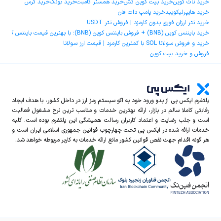
خرید نات کوین
خرید بیت کوین کش
خرید همستر کامبت
خرید بونک
خرید گرس
خرید هایپرلیکویید
خرید پامپ دات فان
خرید تتر ارزان فوری بدون کارمزد | فروش تتر USDT
خرید بایننس کوین (BNB) + فروش بایننس کوین (BNB)؛ با بهترین قیمت بایننس کوین و کمترین کارمزد
خرید و فروش سولانا SOL با کمترین کارمزد | قیمت ارز سولانا
فروش و خرید بیت کوین
پلتفرم ایکس‌ پی از بدو ورود خود به اکو سیستم رمز ارز در داخل کشور، با هدف ایجاد
رقابتی کاملا سالم در بازار، ارائه بهترین خدمات و مناسب ترین نرخ مشغول فعالیت
است و جلب رضایت و اعتماد کاربران رسالت همیشگی این پلتفرم بوده است. کلیه
خدمات ارائه شده در ایکس‌ پی تحت چهارچوب قوانین جمهوری اسلامی ایران است و
هر گونه اقدام جهت نقص قوانین کشور مانع ارائه خدمات به کاربر مربوطه خواهد شد.