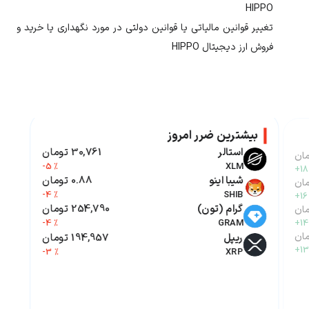
HIPPO
تغییر قوانین مالیاتی یا قوانین دولتی در مورد نگهداری یا خرید و
فروش ارز دیجیتال
HIPPO
بیشترین ضرر امروز
استالر
30,761 تومان
-5 %
XLM
+18
شیبا اینو
0.88 تومان
-4 %
SHIB
+16
گرام (تون)
254,790 تومان
-4 %
GRAM
+14
ریپل
194,957 تومان
+13
-3 %
XRP