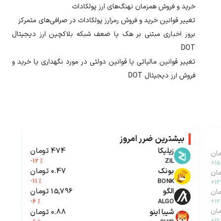
خرید و فروش همزمان نهنگ‌های ارز
پولکادات
تغییر قوانین خرید و فروش رمزارز
پولکادات
در صرافی‌های متمرکز
بروز اخباری مبتنی بر هک یا ضعف شبکه بلاکچین ارز دیجیتال
DOT
تغییر قوانین مالیاتی یا قوانین دولتی در مورد نگهداری یا خرید و
فروش ارز دیجیتال
DOT
بیشترین ضرر امروز
زیلیکا
474 تومان
-12 %
ZIL
+15
بونک
0.47 تومان
-11 %
BONK
+13
الگو
15,796 تومان
-6 %
ALGO
+12
شیبا اینو
0.88 تومان