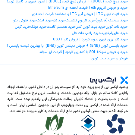
خرید دوج ‌کوین (DOGE) + فروش دوج ‌کوین (DOGE) | آسان، فوری، با کارمزد نزدیک به صفر
خرید و فروش اتریوم eth | قیمت لحظه ای Ethereum
خرید لایت کوین LTC | فروش آنی LTC و مشاهده قیمت لحظه‌ای
خرید سونیک (فانتوم)
خرید اتریوم کلاسیک
خرید نئو
خرید لینک
خرید فلوکی اینو
خرید نات کوین
خرید بیت کوین کش
خرید همستر کامبت
خرید بونک
خرید گرس
خرید هایپرلیکویید
خرید پامپ دات فان
خرید تتر ارزان فوری بدون کارمزد | فروش تتر USDT
خرید بایننس کوین (BNB) + فروش بایننس کوین (BNB)؛ با بهترین قیمت بایننس کوین و کمترین کارمزد
خرید و فروش سولانا SOL با کمترین کارمزد | قیمت ارز سولانا
فروش و خرید بیت کوین
پلتفرم ایکس‌ پی از بدو ورود خود به اکو سیستم رمز ارز در داخل کشور، با هدف ایجاد
رقابتی کاملا سالم در بازار، ارائه بهترین خدمات و مناسب ترین نرخ مشغول فعالیت
است و جلب رضایت و اعتماد کاربران رسالت همیشگی این پلتفرم بوده است. کلیه
خدمات ارائه شده در ایکس‌ پی تحت چهارچوب قوانین جمهوری اسلامی ایران است و
هر گونه اقدام جهت نقص قوانین کشور مانع ارائه خدمات به کاربر مربوطه خواهد شد.