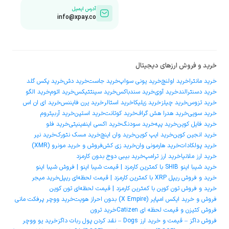
آدرس ایمیل
info@xpay.co
خرید و فروش ارزهای دیجیتال
خرید مانترا
خرید اولنچ
خرید یونی سواپ
خرید جاست
خرید دش
خرید پکس گلد
خرید دسنترالند
خرید آوی
خرید سندباکس
خرید سینتتیکس
خرید اتوم
خرید الگو
خرید تزوس
خرید چیلز
خرید زیلیکا
خرید استالر
خرید یرن فایننس
خرید ای ان اس
خرید سویی
خرید هدرا هش گراف
خرید کوتانت
خرید استپن
خرید آربیتروم
خرید فایل کوین
خرید پپه
خرید سودنگ
خرید اکسی اینفینیتی
خرید فلو
خرید انجین کوین
خرید ایپ کوین
خرید وان اینچ
خرید مسک نتورک
خرید نیر
خرید پولکادات
خرید هارمونی وان
خرید زی کش
فروش و خرید مونرو (XMR)
خرید ارز ملانیا
خرید ارز ترامپ
خرید بیبی دوج بدون کارمزد
خرید شیبا اینو SHIB با کمترین کارمزد | قیمت شیبا اینو | فروش شیبا اینو
خرید و فروش ریپل XRP با کمترین کارمزد | قیمت لحظه‌ای ریپل
خرید میجر
خرید و فروش تون کوین با کمترین کارمزد | قیمت لحظه‌ای تون کوین
فروش و خرید ایکس امپایر (X Empire) بدون احراز هویت
خرید ووچر پرفکت مانی
فروش کتیزن و قیمت لحظه ای Catizen
خرید ترون
فروش داگز – قیمت و خرید ارز Dogs – نقد کردن پول ربات داگز
خرید یو ووچر