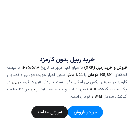
خرید ریپل بدون کارمزد
فروش و خرید ریپل (XRP)
با مبلغ کم، امروز در تاریخ
۱۴۰۵/۵/۱۸
با قیمت
لحظه‌ای
195,891
تومان
یا
1.04
دلار
، بدون احراز هویت طولانی و کمترین
کارمزد در صرافی ایکس پی امکان پذیر است. نمودار تغییرات قیمت
ریپل
در
یک ساعت گذشته
0 %
تغییر داشته و حجم معاملات
ریپل
در ۲۴ ساعت
گذشته، معادل
8.84M
تومان است.
خرید و فروش
آموزش معامله