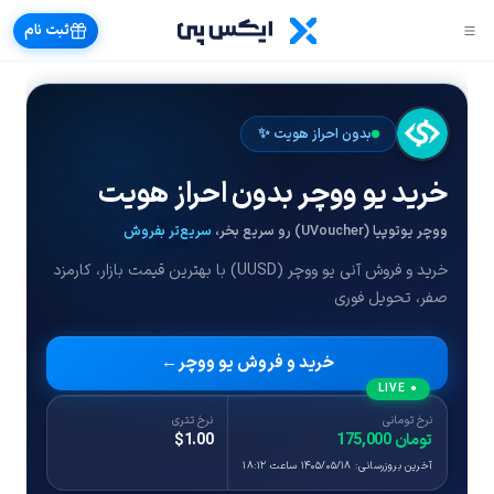
ثبت نام
بدون احراز هویت ✨
خرید یو ووچر بدون احراز هویت
ووچر یوتوپیا (UVoucher) رو سریع بخر،
سریع‌تر بفروش
خرید و فروش آنی یو ووچر (UUSD) با بهترین قیمت بازار، کارمزد
صفر، تحویل فوری
خرید و فروش یو ووچر
● LIVE
نرخ تومانی
نرخ تتری
175,000 تومان
$1.00
آخرین بروزرسانی: ۱۴۰۵/۰۵/۱۸ ساعت ۱۸:۱۲