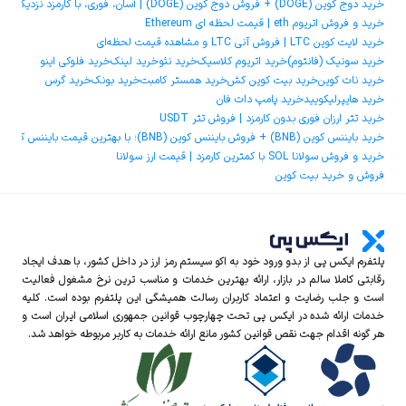
خرید دوج ‌کوین (DOGE) + فروش دوج ‌کوین (DOGE) | آسان، فوری، با کارمزد نزدیک به صفر
خرید و فروش اتریوم eth | قیمت لحظه ای Ethereum
خرید لایت کوین LTC | فروش آنی LTC و مشاهده قیمت لحظه‌ای
خرید سونیک (فانتوم)
خرید اتریوم کلاسیک
خرید نئو
خرید لینک
خرید فلوکی اینو
خرید نات کوین
خرید بیت کوین کش
خرید همستر کامبت
خرید بونک
خرید گرس
خرید هایپرلیکویید
خرید پامپ دات فان
خرید تتر ارزان فوری بدون کارمزد | فروش تتر USDT
خرید بایننس کوین (BNB) + فروش بایننس کوین (BNB)؛ با بهترین قیمت بایننس کوین و کمترین کارمزد
خرید و فروش سولانا SOL با کمترین کارمزد | قیمت ارز سولانا
فروش و خرید بیت کوین
پلتفرم ایکس‌ پی از بدو ورود خود به اکو سیستم رمز ارز در داخل کشور، با هدف ایجاد
رقابتی کاملا سالم در بازار، ارائه بهترین خدمات و مناسب ترین نرخ مشغول فعالیت
است و جلب رضایت و اعتماد کاربران رسالت همیشگی این پلتفرم بوده است. کلیه
خدمات ارائه شده در ایکس‌ پی تحت چهارچوب قوانین جمهوری اسلامی ایران است و
هر گونه اقدام جهت نقص قوانین کشور مانع ارائه خدمات به کاربر مربوطه خواهد شد.