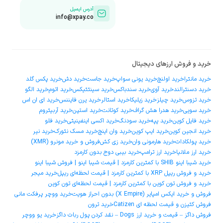
آدرس ایمیل
info@xpay.co
خرید و فروش ارزهای دیجیتال
خرید مانترا
خرید اولنچ
خرید یونی سواپ
خرید جاست
خرید دش
خرید پکس گلد
خرید دسنترالند
خرید آوی
خرید سندباکس
خرید سینتتیکس
خرید اتوم
خرید الگو
خرید تزوس
خرید چیلز
خرید زیلیکا
خرید استالر
خرید یرن فایننس
خرید ای ان اس
خرید سویی
خرید هدرا هش گراف
خرید کوتانت
خرید استپن
خرید آربیتروم
خرید فایل کوین
خرید پپه
خرید سودنگ
خرید اکسی اینفینیتی
خرید فلو
خرید انجین کوین
خرید ایپ کوین
خرید وان اینچ
خرید مسک نتورک
خرید نیر
خرید پولکادات
خرید هارمونی وان
خرید زی کش
فروش و خرید مونرو (XMR)
خرید ارز ملانیا
خرید ارز ترامپ
خرید بیبی دوج بدون کارمزد
خرید شیبا اینو SHIB با کمترین کارمزد | قیمت شیبا اینو | فروش شیبا اینو
خرید و فروش ریپل XRP با کمترین کارمزد | قیمت لحظه‌ای ریپل
خرید میجر
خرید و فروش تون کوین با کمترین کارمزد | قیمت لحظه‌ای تون کوین
فروش و خرید ایکس امپایر (X Empire) بدون احراز هویت
خرید ووچر پرفکت مانی
فروش کتیزن و قیمت لحظه ای Catizen
خرید ترون
فروش داگز – قیمت و خرید ارز Dogs – نقد کردن پول ربات داگز
خرید یو ووچر