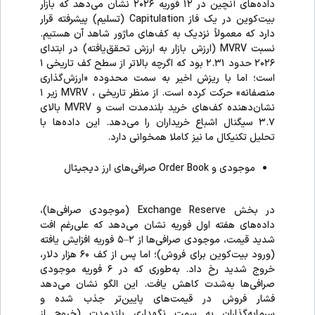
داده‌های آنچین در ۱۲ فوریه ۲۰۲۶ نشان می‌دهد که بازار
بیت‌کوین در یک فاز Capitulation (تسلیم) پیشرفته قرار
دارد که معمولاً نزدیک به کف‌های ماژور شاهد آن هستیم.
نسبت MVRV (ارزش بازار به ارزش تحقق‌یافته) در ابتدای
۲۰۲۶ حدود ۲.۳۱ بود که اگرچه بالاتر از سطح کف تاریخی ۱
است؛ اما با ریزش اخیر به سمت محدوده «ارزش‌گذاری
منصفانه» حرکت کرده است. از منظر تاریخی ، MVRV زیر ۱
نشان‌دهنده کف‌های خرید بلندمدت است و MVRV بالای
۳.۷ سیگنال اشباع خریداران را می‌دهد. این داده‎‌ها با
تحلیل تکنیکال ما نیز کاملا همخوانی دارد.
موجودی و Order Book صرافی‌های ارز دیجیتال
در بخش Exchange Reserve (موجودی صرافی‌ها)،
داده‌های هفته اول فوریه نشان می‌دهد که علی‌رغم افت
شدید قیمت، موجودی صرافی‌ها از ۲–۵ فوریه افزایش یافته
(ورود بیت‌کوین برای فروش)؛ اما پس از کف ۶۰ هزار دلار،
خروج شدید رخ داد. به‌طوری که در ۶ فوریه موجودی
صرافی‌ها به‌شدت کاهش یافت. این الگو نشان می‌دهد
فشار فروش در قیمت‌های پایین‌تر جذب شده و
سرمایه‌گذاران به سمت نگهداری بلندمدت (خروج از