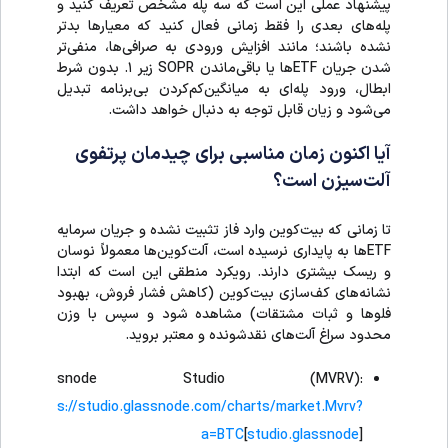
پیشنهاد عملی این است که سه پله مشخص تعریف کنید و
پله‌های بعدی را فقط زمانی فعال کنید که معیارها بدتر
نشده باشند؛ مانند افزایش ورودی به صرافی‌ها، منفی‌تر
شدن جریان ETFها یا باقی‌ماندن SOPR زیر ۱. بدون شرط
ابطال، ورود پله‌ای به میانگین‌کم‌کردن بی‌برنامه تبدیل
می‌شود و زیان قابل توجه به دنبال خواهد داشت.
آیا اکنون زمان مناسبی برای چیدمان پرتفوی
آلت‌سیزن است؟
تا زمانی که بیت‌کوین وارد فاز تثبیت نشده و جریان سرمایه
ETFها به پایداری نرسیده است، آلت‌کوین‌ها معمولاً نوسان
و ریسک بیشتری دارند. رویکرد منطقی این است که ابتدا
نشانه‌های کف‌سازی بیت‌کوین (کاهش فشار فروش، بهبود
فلوها و ثبات مشتقات) مشاهده شود و سپس با وزن
محدود سراغ آلت‌های نقدشونده و معتبر بروید.
Glassnode Studio (MVRV):
https://studio.glassnode.com/charts/market.Mvrv?
a=BTC
[
studio.glassnode
]​