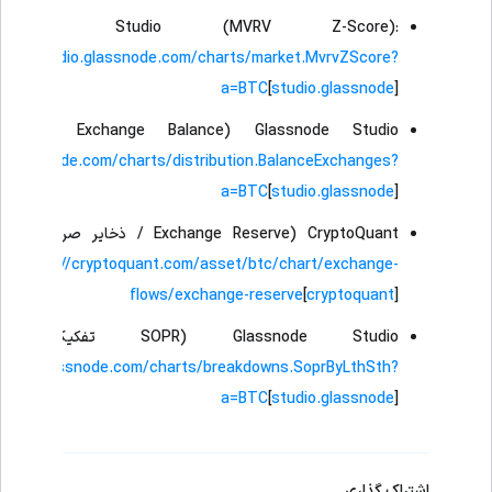
lassnode Studio (MVRV Z-Score):
tps://studio.glassnode.com/charts/market.MvrvZScore?
a=BTC
[
studio.glassnode
]​
Glassnode Studio (Exchange Balance / ذخایر صرافی‌ها):
o.glassnode.com/charts/distribution.BalanceExchanges?
a=BTC
[
studio.glassnode
]​
CryptoQuant (Exchange Reserve / ذخایر صرافی‌ها):
https://cryptoquant.com/asset/btc/chart/exchange-
flows/exchange-reserve
[
cryptoquant
]​
Glassnode Studio (SOPR تفکیک LTH/STH):
studio.glassnode.com/charts/breakdowns.SoprByLthSth?
a=BTC
[
studio.glassnode
]​
اشتراک گذاری