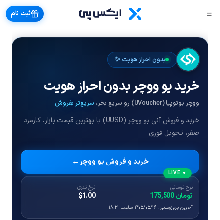
ثبت نام
بدون احراز هویت ✨
خرید یو ووچر بدون احراز هویت
ووچر یوتوپیا (UVoucher) رو سریع بخر،
سریع‌تر بفروش
خرید و فروش آنی یو ووچر (UUSD) با بهترین قیمت بازار، کارمزد
صفر، تحویل فوری
خرید و فروش یو ووچر
● LIVE
نرخ تومانی
نرخ تتری
175,500 تومان
$1.00
آخرین بروزرسانی: ۱۴۰۵/۰۵/۱۶ ساعت ۱۸:۲۱