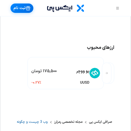
ثبت نام
ارزهای محبوب
یو ووچر
175,500 تومان
-0.27%
UUSD
صرافی ایکس پی
مجله تخصصی رمزارز
وب 3 چیست و چگونه کار می‌کند + مزایا و کاربردها