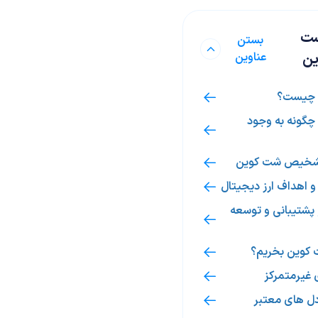
ت
بستن
ین
عناوین
 چیست؟
گونه به وجود
تشخیص شت کوین
و اهداف ارز دیجیتال
 پشتیبانی و توسعه
کوین بخریم؟
غیرمتمرکز
دل های معتبر