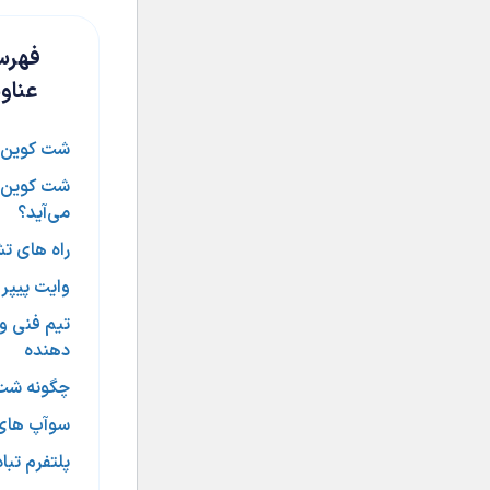
فهرس
عناو
شت کوین‌
شت کوین چ
می‌آید؟
راه های 
وایت پیپر 
تیم فنی و
دهنده
چگونه شت 
سوآپ های 
پلتفرم تبا