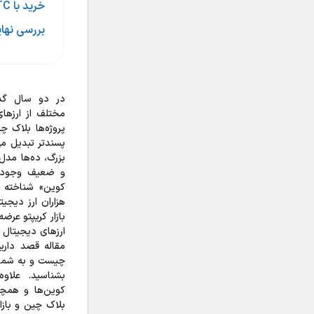
خرید با BTC یا ETH
بررسی نها
در دو سال گذش
مختلف از ارزهای
پروژه‌ها بلاک چی
پسند‌تر تبدیل می
بزرگ، ده‌ها مدل
و ضعیف وجود د
کوین» شناخته م
هزاران ارز دیج
بازار کریپتو عر
ارزهای دیجیتال ا
مقاله قصد داری
چیست و به شما ک
بشناسید. علاوه
کوین‌ها و همچن
بلاک چین و بازار