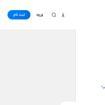
ورود
ثبت نام
ترون
60,315 تومان
-0.06%
TRX
م؟