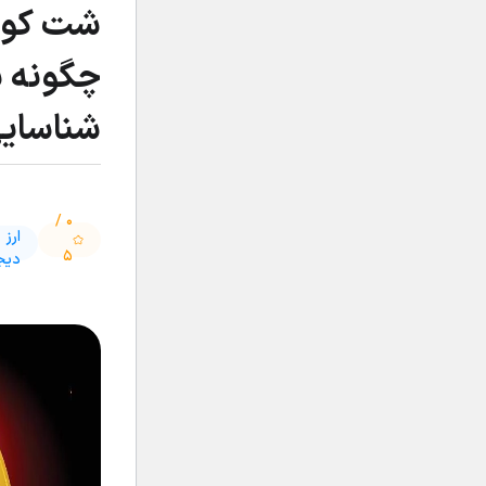
شت کوی
چگونه ش
شناسایی
۰ /
ارز
۵
دیج