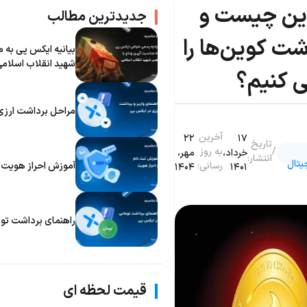
ن‌ چیست و
جدیدترین مطالب
ت کوین‌ها را
بیانیه ایکس پی به م
شهید انقلاب اسلام
 کنیم؟
مراحل برداشت ارزی
آخرین
۲۲
۱۷
تاریخ
/
به روز
خرداد،
مهر،
انتشار:
یتال
رسانی:
آموزش احراز هویت
۱۴۰۴
۱۴۰۱
راهنمای برداشت توم
قیمت لحظه ای