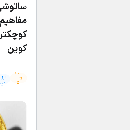
ساتوشی
مفاهیم 
کوچکتر
کوین
۰ /
ارز
۵
دیج