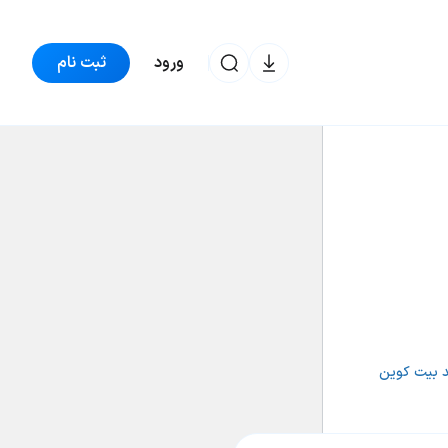
ورود
ثبت نام
ترون
60,260 تومان
+0.43%
TRX
د بیت کوین