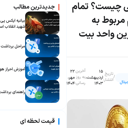
 چیست؟ تمام
جدیدترین مطالب
مربوط به
بیانیه ایکس پی 
شهید انقلاب اس
ین واحد بیت
مراحل برداشت ا
آموزش احراز ه
آخرین
۲۲
۱۵
تاریخ
/
به روز
اردیبهشت،
مهر،
انتشار:
یتال
رسانی:
۱۴۰۴
۱۴۰۳
راهنمای برداشت
قیمت لحظه ای