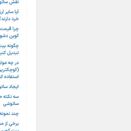
نقش ساتوش
آیا سایر ا
خرد دارند؟
چرا قیمت 
کوین دشوا
چگونه بیت
تبدیل کنی
در چه موار
(کوچکترین
استفاده کن
ایجاد ساتو
سه نکته ط
ساتوشی
چند نمونه 
برخی از م
بیت کوین