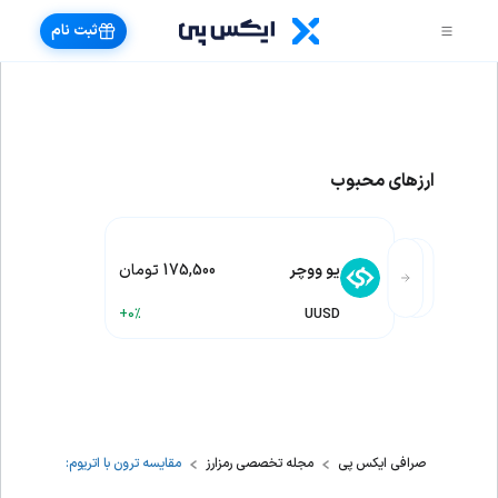
ثبت نام
ارزهای محبوب
یو ووچر
175,500 تومان
+0%
UUSD
صرافی ایکس پی
مجله تخصصی رمزارز
مقایسه ترون با اتریوم: فرق شبکه TRC20 و ERC20 چیست؟