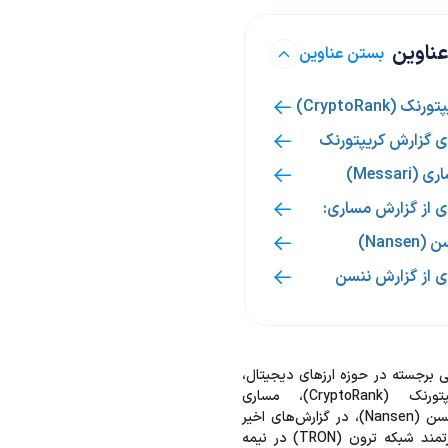
ناوین
بستن عناوین
 (CryptoRank)
ی گزارش کریپتورنک
Messar)
ی از گزارش مساری:
Nans)
ی از گزارش ننسن
لی برجسته در حوزه ارزهای دیجیتال،
از جمله کریپتورنک (CryptoRank)، مساری
(Messari) و ننسن (Nansen)، در گزارش‌های اخیر
خود عملکرد قدرتمند شبکه ترون (TRON) در نیمه