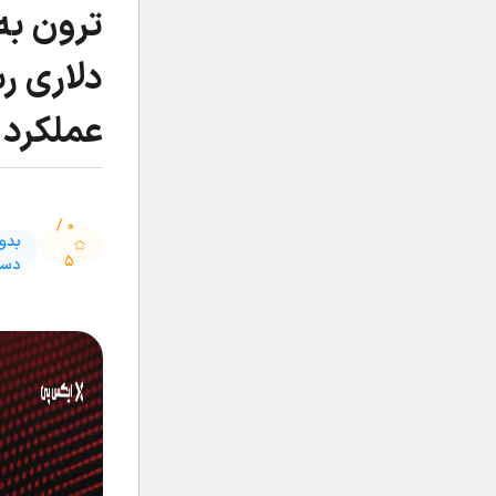
دلاری ر
عملکرد Tron
۰ /
بدو
۵
دست