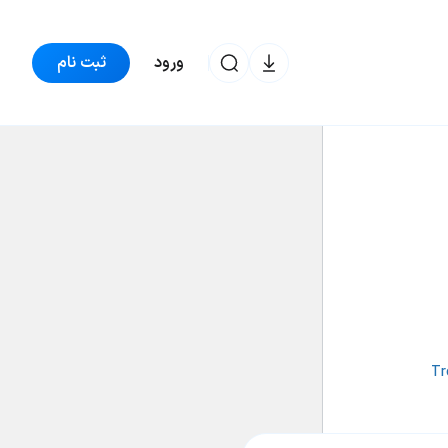
ورود
ثبت نام
ترون
60,186 تومان
-0.27%
TRX