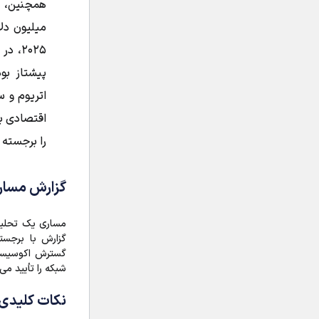
میلیون دلا
۲۰۲۵،
پیشتاز بو
اتریوم و س
اقتصادی ب
را برجسته 
گزارش مساری (ari
مساری یک تحلیل
گزارش با برجست
گسترش اکوسیست
شبکه را تأیید می‌
نکات کلیدی 