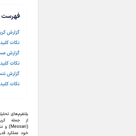
فهرست ع
گزارش کریپتورنک
نکات کلید
گزارش مساری (i
نکات کلید
گزارش ننسن (en
نکات کلید
پلتفرم‌های تحلی