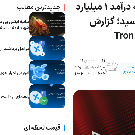
ترون به درآمد ۱ میلیارد
جدیدترین مطالب
سید؛ گزارش
بیانیه ایکس پی به
شهید انقلاب اسل
مراحل برداشت ار
آخرین
۱۱
۱۱
تاریخ
ن
/
به روز
مرداد،
مرداد،
انتشار:
ه‌بندی
رسانی:
آموزش احراز هو
۱۴۰۴
۱۴۰۴
راهنمای برداشت ت
قیمت لحظه ای