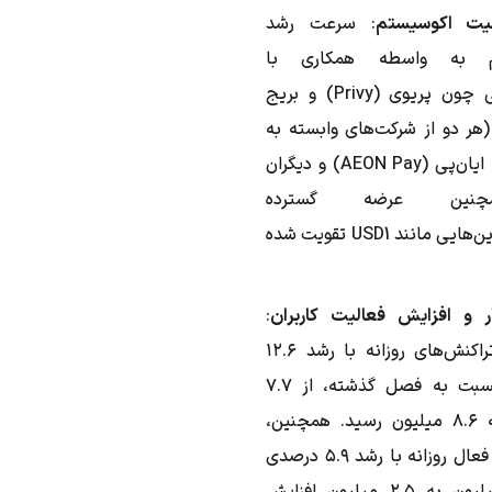
یت اکوسیستم
: سرعت رشد
م به واسطه همکاری با
شرکت‌هایی چون پریوی (Privy) و بریج
Brid) (هر دو از شرکت‌های وابسته به
استرایپ)، ایان‌پی (AEON Pay) و دیگران
نین عرضه گسترده
استیبل‌کوین‌هایی مانند USD1 تقویت شده
ر و افزایش فعالیت کاربران
:
میانگین تراکنش‌های روزانه با رشد ۱۲.۶
درصدی نسبت به فصل گذشته، از ۷.۷
میلیون به ۸.۶ میلیون رسید. همچنین،
آدرس‌های فعال روزانه با رشد ۵.۹ درصدی