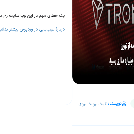
یک خطای مهم در این وب سایت رخ دا
دربارهٔ عیب‌یابی در وردپرس بیشتر بدانید
نویسنده:
کیخسرو خسروی