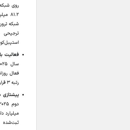
۸۱.۲ م
شبکه ترون 
ترجیحی ب
استیبل‌کوی
فعالیت بال
فعال روزان
رتبه ۳ قرار گرفت.
پیشتازی د
میلیارد دل
ثبت‌شده 