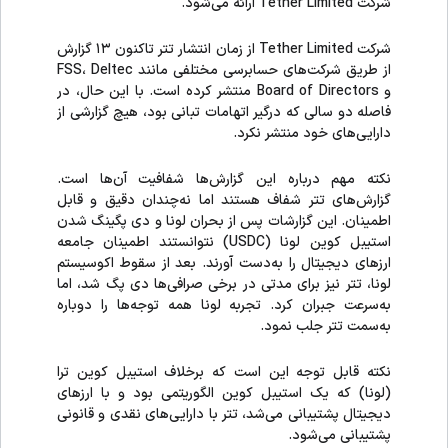
شرکت Tether Limited ارائه می‌شود.
شرکت Tether Limited از زمان انتشار تتر تاکنون ۱۳ گزارش
از طریق شرکت‌های حسابرسی مختلفی مانند FSS، Deltec
و Board of Directors منتشر کرده است. با این حال، در
فاصله دو سالی که درگیر اتهامات تبانی بود، هیچ گزارشی از
دارایی‌های خود منتشر نکرد.
نکته مهم درباره این گزارش‌ها شفافیت آن‌ها است.
گزارش‌های تتر شفاف هستند اما نه‌چندان دقیق و قابل
اطمینان. این گزارشات پس از بحران لونا و دی پگینگ شدن
استیبل کوین لونا (USDC) نتوانستند اطمینان جامعه
ارزهای دیجیتال را به‌دست آورند. بعد از سقوط اکوسیستم
لونا، تتر نیز برای مدتی در برخی صرافی‌ها دی پگ شد، اما
به‌سرعت جبران کرد. تجربه لونا همه توجه‌ها را دوباره
به‌سمت تتر جلب نمود.
نکته قابل توجه این است که برخلاف استیبل کوین ترا
(لونا) که یک استیبل کوین الگوریتمی بود و با ارزهای
دیجیتال پشتیبانی می‌شد، تتر با دارایی‌های نقدی و قانونی
پشتیبانی می‌شود.