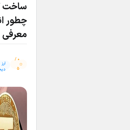
ساخت ک
چطور ان
معرفی ب
۰ /
ارز
۵
دیج