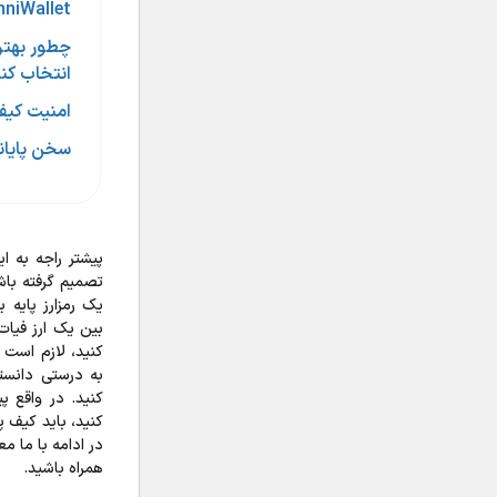
niWallet
چطور بهتری
انتخاب کن
امنیت کیف
سخن پایان
پیشتر راجه به ای
تصمیم گرفته باشی
یک رمزارز پایه 
بین یک ارز فیات
کنید، لازم است 
به درستی دانسته
کنید. در واقع پ
کنید، باید کیف پ
در ادامه با ما م
همراه باشید.