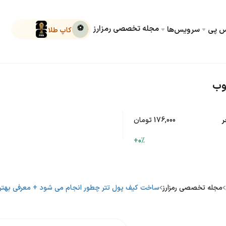
مجله تخصصی رمزارز
⚽
کس پی
سرویس‌ها
کاپ طلا
وب
ر
176,000 تومان
+0%
مجله تخصصی رمزارز
ساخت کیف پول تتر چطور انجام می شود + معرفی بهتر