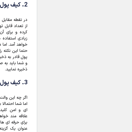
2. کیف پول My Ether Wallet
از تعداد قابل ت
کرده و برای آن 
زیادی استفاده م
حتما این نکته ر
پول قادر به ذخ
و شما باید به ص
ذخیره نمایید.
3. کیف پول OmniWallet
اگر چه این والت 
اما شما احتمالا
برای حرفه ای های
عنوان یک گزینه