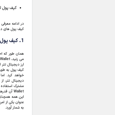
کیف پول لجر نانو
در ادامه معرفی
کیف پول های دی
1. کیف پول Tether Wallet
همان طور که اح
ارز دیجیتال تتر
کیف پول به طور 
خواهد کرد. اما 
دیجیتال تتر، از 
Wallet آن 
این همه همچنان 
عنوان یکی از ام
به شمار آورد.