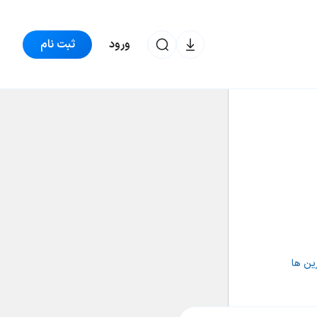
ورود
ثبت نام
ترون
60,223 تومان
-0.21%
TRX
ین ها