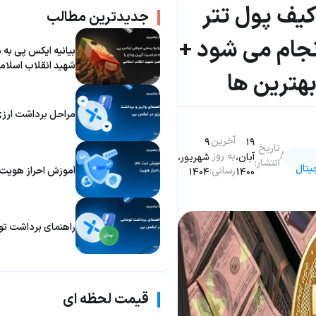
یف پول تتر
جدیدترین مطالب
جام می شود +
بیانیه ایکس پی به م
شهید انقلاب اسلام
هترین ها
مراحل برداشت ارزی
آخرین
۹
۱۹
تاریخ
/
به روز
آبان،
شهریور،
انتشار:
یتال
رسانی:
آموزش احراز هوی
۱۴۰۴
۱۴۰۰
راهنمای برداشت تو
قیمت لحظه ای