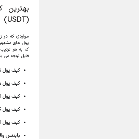
بهترین ک
(USDT)
مواردی که در زی
پول های مشهور و
که به هر ترتیب 
قابل توجه می با
کیف پول تتر ( Wallet
کیف پول مای اتر (t
کیف پول اومنی (t
کیف پول کوینوم
کیف پول اکسو
بایننس والت ( Wallet